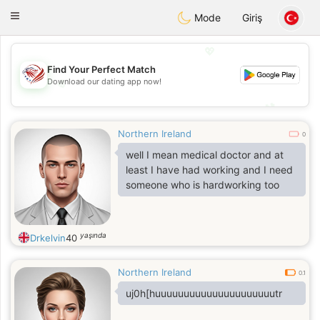
States
Dating
Toggle
Mode
Giriş
navigation
💖
Find Your Perfect Match
Download our dating app now!
💖
💕
💕
Northern Ireland
0
well I mean medical doctor and at
least I have had working and I need
someone who is hardworking too
yaşında
Drkelvin
40
Northern Ireland
0.1
uj0h[huuuuuuuuuuuuuuuuuuuuutr