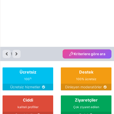
1
Kriterlere göre ara
Ücretsiz
Destek
%
100
100% ücretsiz
Ücretsiz hizmetler
Dinleyen moderatörler
Ciddi
Ziyaretçiler
kaliteli profiller
Çok ziyaret edilen