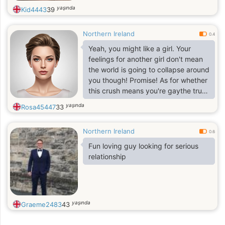
yaşında
Kid4443
39
Northern Ireland
0.4
Yeah, you might like a girl. Your
feelings for another girl don't mean
the world is going to collapse around
you though! Promise! As for whether
this crush means you're gaythe truth
of the matter is that nobody can
yaşında
Rosa45447
33
answer that but yourself.
Northern Ireland
0.6
Fun loving guy looking for serious
relationship
yaşında
Graeme2483
43