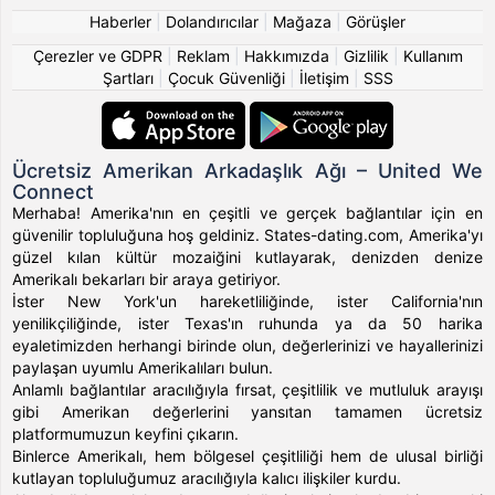
Haberler
|
Dolandırıcılar
|
Mağaza
|
Görüşler
Çerezler ve GDPR
|
Reklam
|
Hakkımızda
|
Gizlilik
|
Kullanım
Şartları
|
Çocuk Güvenliği
|
İletişim
|
SSS
Ücretsiz Amerikan Arkadaşlık Ağı – United We
Connect
Merhaba! Amerika'nın en çeşitli ve gerçek bağlantılar için en
güvenilir topluluğuna hoş geldiniz. States-dating.com, Amerika'yı
güzel kılan kültür mozaiğini kutlayarak, denizden denize
Amerikalı bekarları bir araya getiriyor.
İster New York'un hareketliliğinde, ister California'nın
yenilikçiliğinde, ister Texas'ın ruhunda ya da 50 harika
eyaletimizden herhangi birinde olun, değerlerinizi ve hayallerinizi
paylaşan uyumlu Amerikalıları bulun.
Anlamlı bağlantılar aracılığıyla fırsat, çeşitlilik ve mutluluk arayışı
gibi Amerikan değerlerini yansıtan tamamen ücretsiz
platformumuzun keyfini çıkarın.
Binlerce Amerikalı, hem bölgesel çeşitliliği hem de ulusal birliği
kutlayan topluluğumuz aracılığıyla kalıcı ilişkiler kurdu.