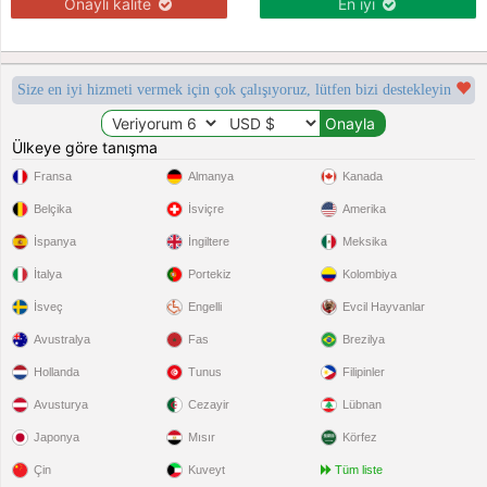
Onaylı kalite
En iyi
Size en iyi hizmeti vermek için çok çalışıyoruz, lütfen bizi destekleyin
Ülkeye göre tanışma
Fransa
Almanya
Kanada
Belçika
İsviçre
Amerika
İspanya
İngiltere
Meksika
İtalya
Portekiz
Kolombiya
İsveç
Engelli
Evcil Hayvanlar
Avustralya
Fas
Brezilya
Hollanda
Tunus
Filipinler
Avusturya
Cezayir
Lübnan
Japonya
Mısır
Körfez
Çin
Kuveyt
Tüm liste