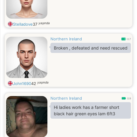
yaşında
Stelladove
37
Northern Ireland
0.7
Broken , defeated and need rescued
yaşında
John1690
42
Northern Ireland
0.9
Hi ladies work has a farmer short
black hair green eyes Iam 6ft3