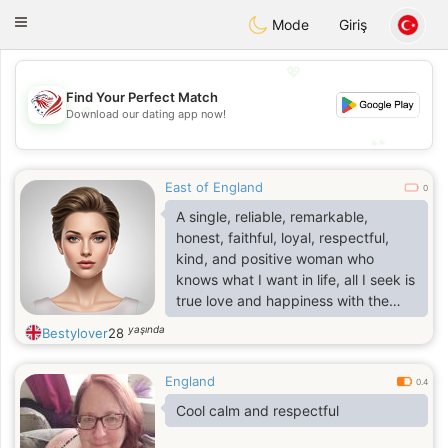
States
Dating
Toggle
Mode
Giriş
navigation
💖
Find Your Perfect Match
💖
Download our dating app now!
💕
💕
East of England
0
A single, reliable, remarkable,
honest, faithful, loyal, respectful,
kind, and positive woman who
knows what I want in life, all I seek is
true love and happiness with the
right companion who knows the
yaşında
Bestylover
28
value of a woman and is a family-
oriented person
England
0.4
Cool calm and respectful