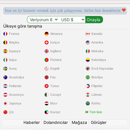
Size en iyi hizmeti vermek için çok çalışıyoruz, lütfen bizi destekleyin
Ülkeye göre tanışma
Fransa
Almanya
Kanada
Belçika
İsviçre
Amerika
İspanya
İngiltere
Meksika
İtalya
Portekiz
Kolombiya
İsveç
Engelli
Evcil Hayvanlar
Avustralya
Fas
Brezilya
Hollanda
Tunus
Filipinler
Avusturya
Cezayir
Lübnan
Japonya
Mısır
Körfez
Çin
Kuveyt
Tüm liste
Haberler
|
Dolandırıcılar
|
Mağaza
|
Görüşler