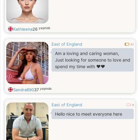
yaşında
Kathleena
26
East of England
0.1
Am a loving and caring woman,
Just looking for someone to love and
spend my time with ♥️♥️
yaşında
Sandra890
37
East of England
0
Hello nice to meet everyone here