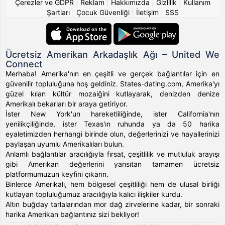
Çerezler ve GDPR
|
Reklam
|
Hakkımızda
|
Gizlilik
|
Kullanım
Şartları
|
Çocuk Güvenliği
|
İletişim
|
SSS
Ücretsiz Amerikan Arkadaşlık Ağı – United We
Connect
Merhaba! Amerika'nın en çeşitli ve gerçek bağlantılar için en
güvenilir topluluğuna hoş geldiniz. States-dating.com, Amerika'yı
güzel kılan kültür mozaiğini kutlayarak, denizden denize
Amerikalı bekarları bir araya getiriyor.
İster New York'un hareketliliğinde, ister California'nın
yenilikçiliğinde, ister Texas'ın ruhunda ya da 50 harika
eyaletimizden herhangi birinde olun, değerlerinizi ve hayallerinizi
paylaşan uyumlu Amerikalıları bulun.
Anlamlı bağlantılar aracılığıyla fırsat, çeşitlilik ve mutluluk arayışı
gibi Amerikan değerlerini yansıtan tamamen ücretsiz
platformumuzun keyfini çıkarın.
Binlerce Amerikalı, hem bölgesel çeşitliliği hem de ulusal birliği
kutlayan topluluğumuz aracılığıyla kalıcı ilişkiler kurdu.
Altın buğday tarlalarından mor dağ zirvelerine kadar, bir sonraki
harika Amerikan bağlantınız sizi bekliyor!