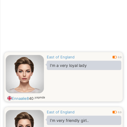
East of England
0.3
I'm a very loyal lady
yaşında
Ennaalie8
40
East of England
0.3
I'm very friendly girl..