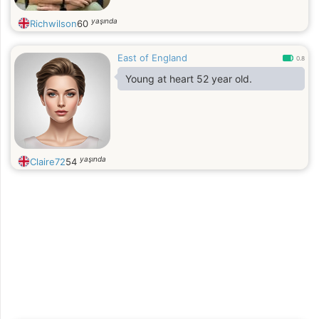
yaşında
Richwilson
60
East of England
0.8
Young at heart 52 year old.
yaşında
Claire72
54