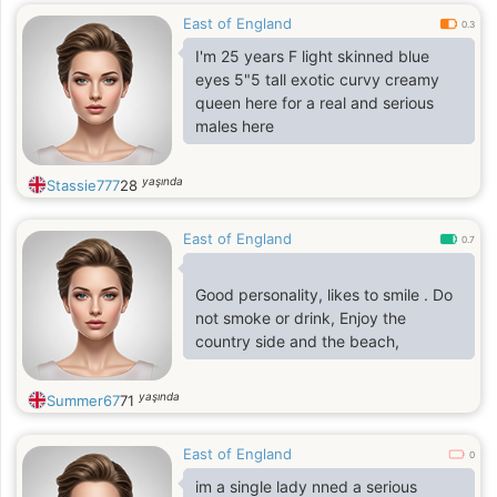
East of England
0.3
I'm 25 years F light skinned blue
eyes 5"5 tall exotic curvy creamy
queen here for a real and serious
males here
yaşında
Stassie777
28
East of England
0.7
Good personality, likes to smile . Do
not smoke or drink, Enjoy the
country side and the beach,
yaşında
Summer67
71
East of England
0
im a single lady nned a serious