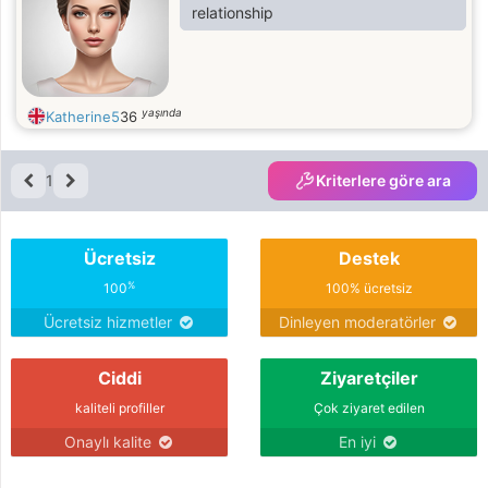
relationship
yaşında
Katherine5
36
1
Kriterlere göre ara
Ücretsiz
Destek
%
100
100% ücretsiz
Ücretsiz hizmetler
Dinleyen moderatörler
Ciddi
Ziyaretçiler
kaliteli profiller
Çok ziyaret edilen
Onaylı kalite
En iyi