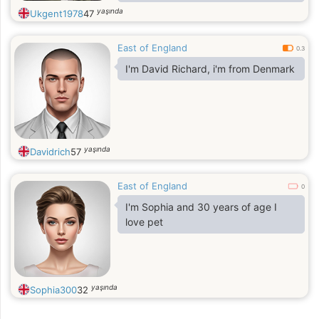
yaşında
Ukgent1978
47
East of England
0.3
I'm David Richard, i'm from Denmark
yaşında
Davidrich
57
East of England
0
I'm Sophia and 30 years of age I
love pet
yaşında
Sophia300
32