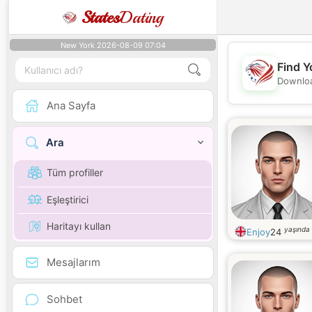
States
Dating
New York 2026-08-09 07:04
Find Y
Downloa
Ana Sayfa
Ara
Tüm profiller
Eşleştirici
Haritayı kullan
yaşında
Enjoy
24
Mesajlarım
Sohbet