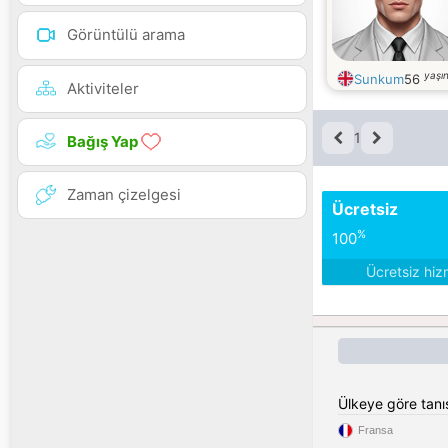
Görüntülü arama
yaşı
Sunkum
56
Aktiviteler
1
Bağış Yap
Zaman çizelgesi
Ücretsiz
%
100
Ücretsiz hiz
Ülkeye göre tan
Fransa