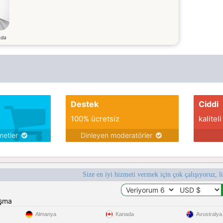
nda
Destek
Ciddi
100% ücretsiz
kaliteli
metler
Dinleyen moderatörler
Size en iyi hizmeti vermek için çok çalışıyoruz, l
ışma
Almanya
Kanada
Avustralya