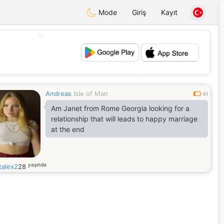
Mode
Giriş
Kayıt
💖
💕
Andreas
Isle of Man
0.1
Am Janet from Rome Georgia looking for a
relationship that will leads to happy marriage
at the end
yaşında
talex2
28