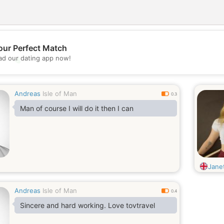
our Perfect Match
d our dating app now!
💖
💕
Andreas
Isle of Man
0.3
Man of course I will do it then I can
Jane
Andreas
Isle of Man
0.4
Sincere and hard working. Love tovtravel