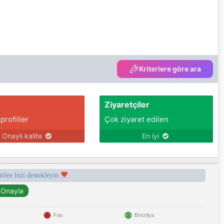
Kriterlere göre ara
Ziyaretçiler
 profiller
Çok ziyaret edilen
Onaylı kalite
En iyi
ütfen bizi destekleyin
Fas
Brezilya