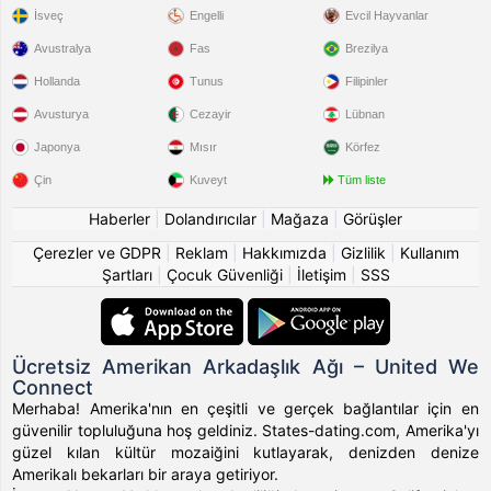
İsveç
Engelli
Evcil Hayvanlar
Avustralya
Fas
Brezilya
Hollanda
Tunus
Filipinler
Avusturya
Cezayir
Lübnan
Japonya
Mısır
Körfez
Çin
Kuveyt
Tüm liste
Haberler
|
Dolandırıcılar
|
Mağaza
|
Görüşler
Çerezler ve GDPR
|
Reklam
|
Hakkımızda
|
Gizlilik
|
Kullanım
Şartları
|
Çocuk Güvenliği
|
İletişim
|
SSS
Ücretsiz Amerikan Arkadaşlık Ağı – United We
Connect
Merhaba! Amerika'nın en çeşitli ve gerçek bağlantılar için en
güvenilir topluluğuna hoş geldiniz. States-dating.com, Amerika'yı
güzel kılan kültür mozaiğini kutlayarak, denizden denize
Amerikalı bekarları bir araya getiriyor.