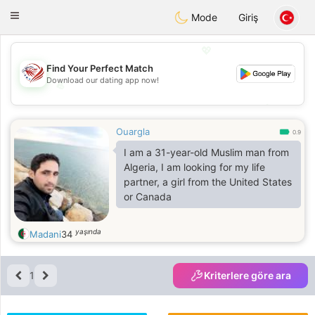
States
Dating
Toggle
Mode
Giriş
navigation
💖
Find Your Perfect Match
Download our dating app now!
💖
💕
💕
Ouargla
0.9
I am a 31-year-old Muslim man from
Algeria, I am looking for my life
partner, a girl from the United States
or Canada
yaşında
Madani
34
1
Kriterlere göre ara