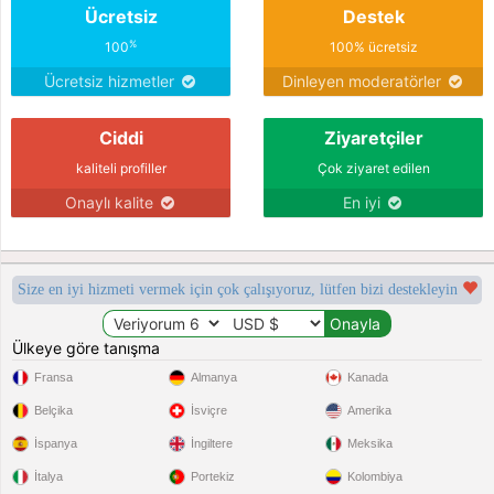
Ücretsiz
Destek
%
100
100% ücretsiz
Ücretsiz hizmetler
Dinleyen moderatörler
Ciddi
Ziyaretçiler
kaliteli profiller
Çok ziyaret edilen
Onaylı kalite
En iyi
Size en iyi hizmeti vermek için çok çalışıyoruz, lütfen bizi destekleyin
Ülkeye göre tanışma
Fransa
Almanya
Kanada
Belçika
İsviçre
Amerika
İspanya
İngiltere
Meksika
İtalya
Portekiz
Kolombiya