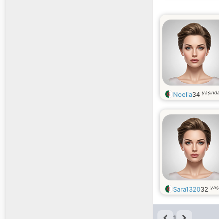
yaşınd
Noelia
34
yaş
Sara1320
32
1