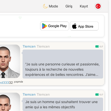
Mode
Giriş
Kayıt
💖
💕
Tlemcen
Tlemcen
0.7
"Je suis une personne curieuse et passionnée,
toujours à la recherche de nouvelles
expériences et de belles rencontres. J’aime
partager des moments simples, que ce soit
yaşında
ed333
32
autour d’un bon repas, d’une balade en nature
ou d’une discussion profonde. Ouvert d’esprit
Tlemcen
Tlemcen
et à l’écoute, je crois en l’importance de la
0.7
communication et de la complicité dans une
Je suis un homme qui souhaitent trouver une
relation. Si tu aimes rire, découvrir et vivre des
amie qui a les mêmes objectifs
aventures, je serais ravi de te rencontrer et de