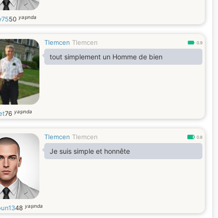
yaşında
y75
50
Tlemcen
Tlemcen
0.9
tout simplement un Homme de bien
yaşında
et
76
Tlemcen
Tlemcen
0.8
Je suis simple et honnête
yaşında
un13
48