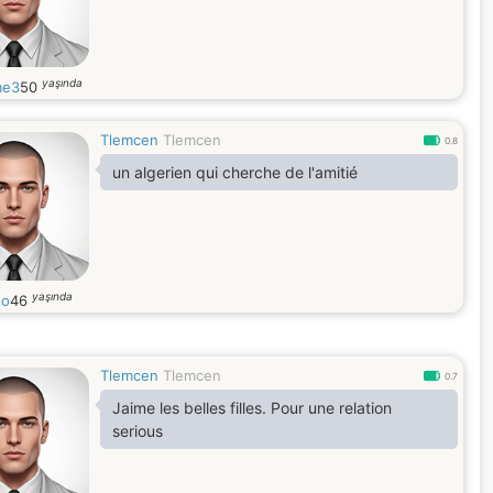
voir où cela nous mène !"
yaşında
me3
50
Tlemcen
Tlemcen
0.8
un algerien qui cherche de l'amitié
yaşında
so
46
Tlemcen
Tlemcen
0.7
Jaime les belles filles. Pour une relation
serious