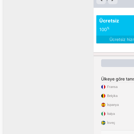
Ücretsiz
%
100
Ücretsiz hiz
Ülkeye göre tan
Fransa
Belçika
İspanya
İtalya
İsveç