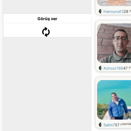
Hanouna13
28
Görüş ver
y
Achour166
47
yaşınd
Salim7
57