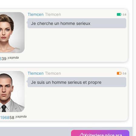
Tlemcen
Tlemcen
0.8
Je cherche un homme serieux
yaşında
3
39
Tlemcen
Tlemcen
0.6
Je suis un homme serieus et propre
yaşında
1968
58
Kriterlere göre ara