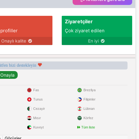
Ziyaretçiler
 profiller
Çok ziyaret edilen
Onaylı kalite
En iyi
ütfen bizi destekleyin
Fas
Brezilya
Tunus
Filipinler
Cezayir
Lübnan
Mısır
Körfez
Kuveyt
Tüm liste
a
|
Görüşler