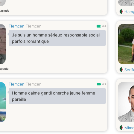
yaşında
Ham
Tlemcen
Tlemcen
0.8
Je suis un homme sérieux responsable social
parfois romantique
aşında
Serif
Tlemcen
Tlemcen
0.9
Homme calme gentil cherche jeune femme
pareille
a
Mimo