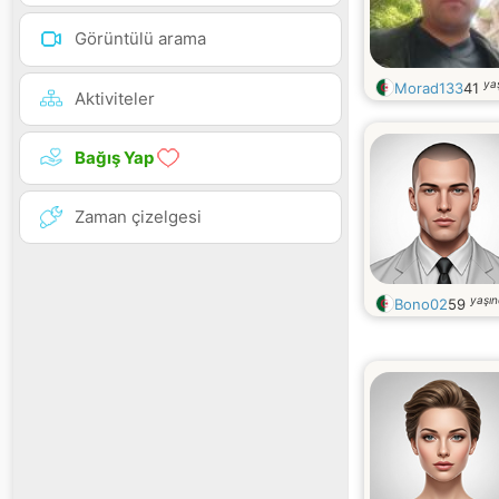
Görüntülü arama
ya
Morad133
41
Aktiviteler
Bağış Yap
Zaman çizelgesi
yaşı
Bono02
59