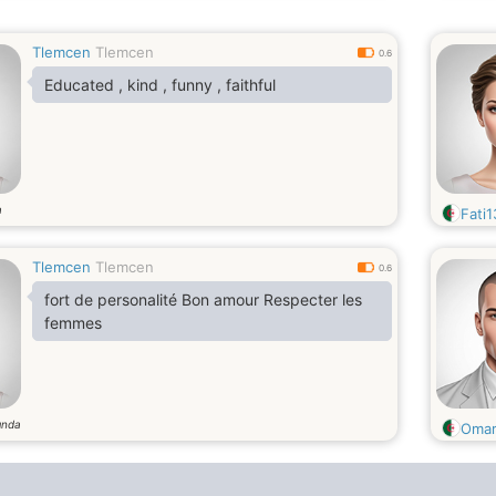
Tlemcen
Tlemcen
0.6
Educated , kind , funny , faithful
a
Fati1
Tlemcen
Tlemcen
0.6
fort de personalité Bon amour Respecter les
femmes
ında
Omar