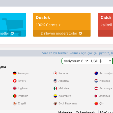
Destek
Ciddi
100% ücretsiz
kaliteli
metler
Dinleyen moderatörler
Size en iyi hizmeti vermek için çok çalışıyoruz, l
ışma
Almanya
Kanada
Avustralya
İsviçre
Amerika
Hollanda
İngiltere
Meksika
Avusturya
Portekiz
Kolombiya
Japonya
Engelli
Evcil Hayvanlar
Çin
Haberler
|
Dolandırıcılar
|
Mağaz