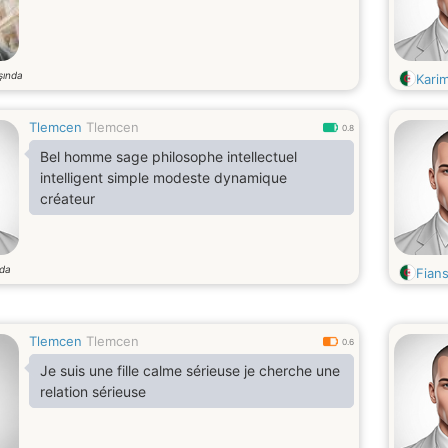
şında
Kari
Tlemcen
Tlemcen
0.8
Bel homme sage philosophe intellectuel
intelligent simple modeste dynamique
créateur
nda
Fian
Tlemcen
Tlemcen
0.6
Je suis une fille calme sérieuse je cherche une
relation sérieuse