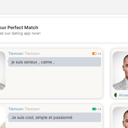
our Perfect Match
💖
d our dating app now!
💕
Tlemcen
Tlemcen
0.6
je suis serieux , calme ,
Ahm
Tlemcen
Tlemcen
0.8
Je suis cool, simple et passionné