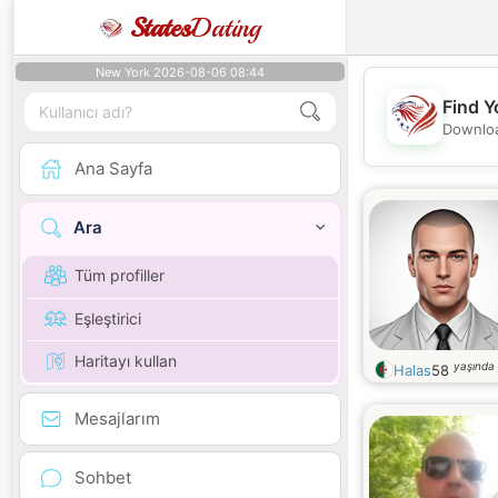
States
Dating
New York 2026-08-06 08:44
Find Y
Downloa
Ana Sayfa
Ara
Tüm profiller
Eşleştirici
Haritayı kullan
yaşında
Halas
58
Mesajlarım
Sohbet