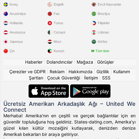
İsveç
Engelli
Evcil Hayvanlar
Avustralya
Fas
Brezilya
Hollanda
Tunus
Filipinler
Avusturya
Cezayir
Lübnan
Japonya
Mısır
Körfez
Çin
Kuveyt
Tüm liste
Haberler
|
Dolandırıcılar
|
Mağaza
|
Görüşler
Çerezler ve GDPR
|
Reklam
|
Hakkımızda
|
Gizlilik
|
Kullanım
Şartları
|
Çocuk Güvenliği
|
İletişim
|
SSS
Ücretsiz Amerikan Arkadaşlık Ağı – United We
Connect
Merhaba! Amerika'nın en çeşitli ve gerçek bağlantılar için en
güvenilir topluluğuna hoş geldiniz. States-dating.com, Amerika'yı
güzel kılan kültür mozaiğini kutlayarak, denizden denize
Amerikalı bekarları bir araya getiriyor.