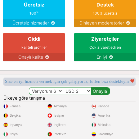
Ücretsiz
Destek
%
100
100% ücretsiz
Ücretsiz hizmetler
Dinleyen moderatörler
Ciddi
Ziyaretçiler
kaliteli profiller
Çok ziyaret edilen
Onaylı kalite
En iyi
Size en iyi hizmeti vermek için çok çalışıyoruz, lütfen bizi destekleyin
Ülkeye göre tanışma
Fransa
Almanya
Kanada
Belçika
İsviçre
Amerika
İspanya
İngiltere
Meksika
İtalya
Portekiz
Kolombiya