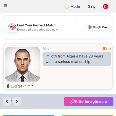
States
Dating
Toggle
Mode
Giriş
navigation
💖
Find Your Perfect Match
Download our dating app now!
💖
💕
💕
Mila
0.6
im lotfi from Algeria have 28 years
want a serious relationship
yaşında
Lotfi
34
1
Kriterlere göre ara