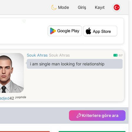
Mode
Giriş
Kayıt
💖
💕
Souk Ahras
Souk Ahras
0.7
i am single man looking for relationship
yaşında
adjed
42
Kriterlere göre ara