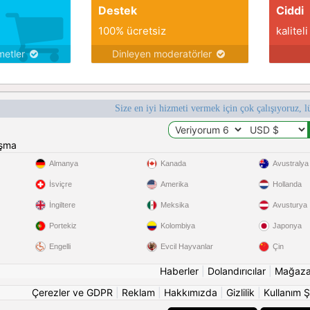
Destek
Ciddi
100% ücretsiz
kaliteli
metler
Dinleyen moderatörler
Size en iyi hizmeti vermek için çok çalışıyoruz, l
ışma
Almanya
Kanada
Avustralya
İsviçre
Amerika
Hollanda
İngiltere
Meksika
Avusturya
Portekiz
Kolombiya
Japonya
Engelli
Evcil Hayvanlar
Çin
Haberler
|
Dolandırıcılar
|
Mağaz
Çerezler ve GDPR
|
Reklam
|
Hakkımızda
|
Gizlilik
|
Kullanım Ş