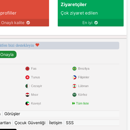
Ziyaretçiler
 profiller
Çok ziyaret edilen
Onaylı kalite
En iyi
ütfen bizi destekleyin
Fas
Brezilya
Tunus
Filipinler
Cezayir
Lübnan
Mısır
Körfez
Kuveyt
Tüm liste
a
|
Görüşler
artları
|
Çocuk Güvenliği
|
İletişim
|
SSS