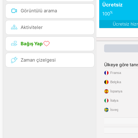
Ücretsiz
Görüntülü arama
%
100
Ücretsiz hiz
Aktiviteler
Bağış Yap
Zaman çizelgesi
Ülkeye göre tan
Fransa
Belçika
İspanya
İtalya
İsveç