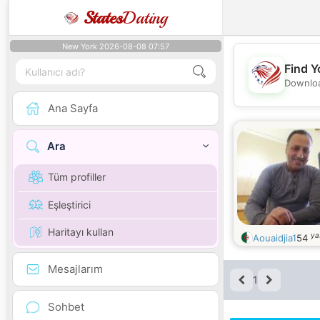
States
Dating
New York 2026-08-08 07:57
Find Y
Downloa
Ana Sayfa
Ara
Tüm profiller
Eşleştirici
Haritayı kullan
ya
Aouaidjia1
54
Mesajlarım
1
Sohbet