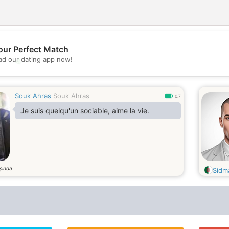
our Perfect Match
d our dating app now!
💖
💕
Souk Ahras
Souk Ahras
0.7
Je suis quelqu'un sociable, aime la vie.
şında
Sidm