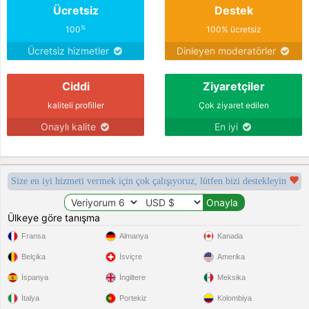
Ücretsiz
Destek
%
100
100% ücretsiz
Ücretsiz hizmetler
Dinleyen moderatörler
Ciddi
Ziyaretçiler
kaliteli profiller
Çok ziyaret edilen
Onaylı kalite
En iyi
Size en iyi hizmeti vermek için çok çalışıyoruz, lütfen bizi destekleyin
Ülkeye göre tanışma
Fransa
Almanya
Kanada
Belçika
İsviçre
Amerika
İspanya
İngiltere
Meksika
İtalya
Portekiz
Kolombiya