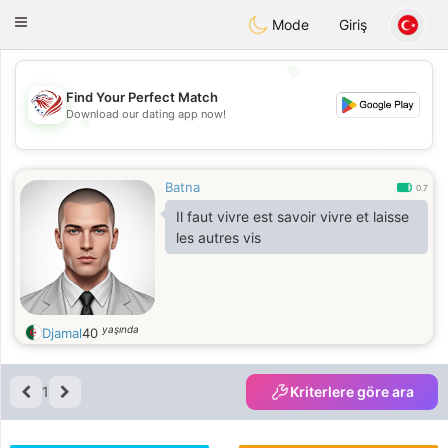
States
Dating
Toggle
Mode
Giriş
navigation
💖
Find Your Perfect Match
Download our dating app now!
💖
💕
💕
Batna
0.7
Il faut vivre est savoir vivre et laisse
les autres vis
yaşında
Djamal
40
1
Kriterlere göre ara