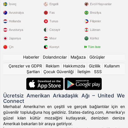
İsveç
Engelli
Evcil Hayvanlar
Avustralya
Fas
Brezilya
Hollanda
Tunus
Filipinler
Avusturya
Cezayir
Lübnan
Japonya
Mısır
Körfez
Çin
Kuveyt
Tüm liste
Haberler
|
Dolandırıcılar
|
Mağaza
|
Görüşler
Çerezler ve GDPR
|
Reklam
|
Hakkımızda
|
Gizlilik
|
Kullanım
Şartları
|
Çocuk Güvenliği
|
İletişim
|
SSS
Ücretsiz Amerikan Arkadaşlık Ağı – United We
Connect
Merhaba! Amerika'nın en çeşitli ve gerçek bağlantılar için en
güvenilir topluluğuna hoş geldiniz. States-dating.com, Amerika'yı
güzel kılan kültür mozaiğini kutlayarak, denizden denize
Amerikalı bekarları bir araya getiriyor.