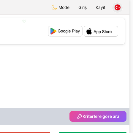
Mode
Giriş
Kayıt
💖
💕
Kriterlere göre ara