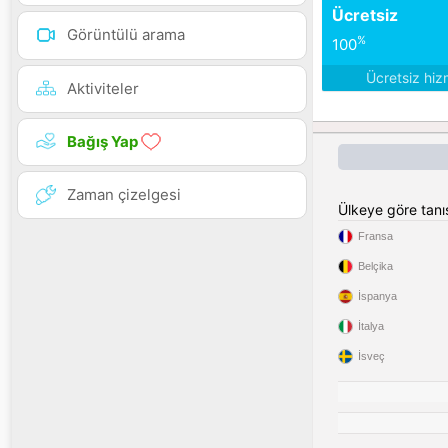
Ücretsiz
Görüntülü arama
%
100
Ücretsiz hiz
Aktiviteler
Bağış Yap
Zaman çizelgesi
Ülkeye göre tan
Fransa
Belçika
İspanya
İtalya
İsveç