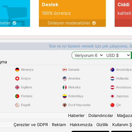
Destek
Ciddi
100% ücretsiz
kaliteli
metler
Dinleyen moderatörler
Size en iyi hizmeti vermek için çok çalışıyoruz, l
ışma
Almanya
Kanada
Avustralya
İsviçre
Amerika
Hollanda
İngiltere
Meksika
Avusturya
Portekiz
Kolombiya
Japonya
Engelli
Evcil Hayvanlar
Çin
Haberler
|
Dolandırıcılar
|
Mağaz
Çerezler ve GDPR
|
Reklam
|
Hakkımızda
|
Gizlilik
|
Kullanım Ş