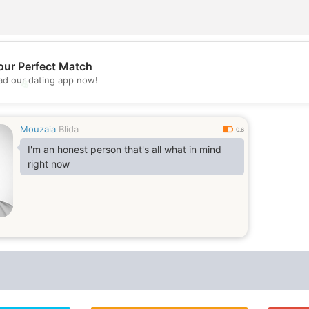
our Perfect Match
d our dating app now!
💖
💕
Mouzaia
Blida
0.6
I'm an honest person that's all what in mind
right now