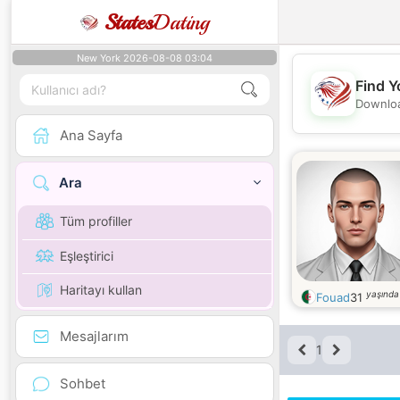
States
Dating
New York 2026-08-08 03:04
Find Y
Downloa
Ana Sayfa
Ara
Tüm profiller
Eşleştirici
Haritayı kullan
yaşında
Fouad
31
Mesajlarım
1
Sohbet