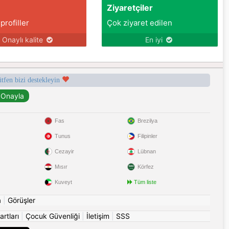
Ziyaretçiler
 profiller
Çok ziyaret edilen
Onaylı kalite
En iyi
ütfen bizi destekleyin
Fas
Brezilya
Tunus
Filipinler
Cezayir
Lübnan
Mısır
Körfez
Kuveyt
Tüm liste
a
|
Görüşler
artları
|
Çocuk Güvenliği
|
İletişim
|
SSS