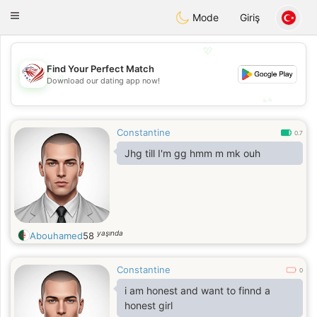
States
Dating
Toggle
Mode
Giriş
navigation
💖
Find Your Perfect Match
💖
Download our dating app now!
💕
💕
Constantine
0.7
Jhg till I'm gg hmm m mk ouh
yaşında
Abouhamed
58
Constantine
0
i am honest and want to finnd a
honest girl