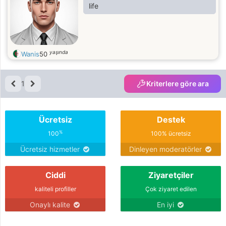
life
yaşında
Wanis
50
1
Kriterlere göre ara
Ücretsiz
Destek
%
100
100% ücretsiz
Ücretsiz hizmetler
Dinleyen moderatörler
Ciddi
Ziyaretçiler
kaliteli profiller
Çok ziyaret edilen
Onaylı kalite
En iyi