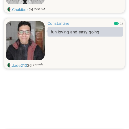
yaşında
Chakibdz
24
Constantine
0.8
fun loving and easy going
yaşında
Jade213
26