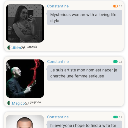
Constantine
0.6
Mysterious woman with a loving life
style
yaşında
Jikim
26
Constantine
0.8
Je suis artiste mon nom est nacer je
cherche une femme serieuse
yaşında
Magic5
57
Constantine
0.7
hi everyone i hope to find a wife for