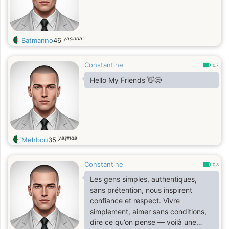
yaşında
Batmanno
46
Constantine
0.7
Hello My Friends 👋😊
yaşında
Mehbou
35
Constantine
0.8
Les gens simples, authentiques,
sans prétention, nous inspirent
confiance et respect. Vivre
simplement, aimer sans conditions,
dire ce qu’on pense — voilà une