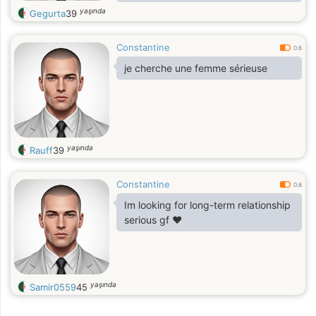
forme de beauté.
yaşında
Gegurta
39
Constantine
0.6
je cherche une femme sérieuse
yaşında
Rauff
39
Constantine
0.6
Im looking for long-term relationship
serious gf ❤️
yaşında
Samir0559
45