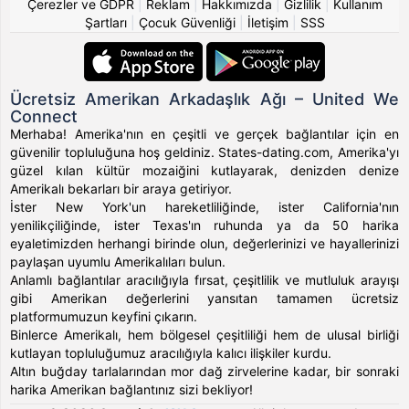
Çerezler ve GDPR
|
Reklam
|
Hakkımızda
|
Gizlilik
|
Kullanım
Şartları
|
Çocuk Güvenliği
|
İletişim
|
SSS
Ücretsiz Amerikan Arkadaşlık Ağı – United We
Connect
Merhaba! Amerika'nın en çeşitli ve gerçek bağlantılar için en
güvenilir topluluğuna hoş geldiniz. States-dating.com, Amerika'yı
güzel kılan kültür mozaiğini kutlayarak, denizden denize
Amerikalı bekarları bir araya getiriyor.
İster New York'un hareketliliğinde, ister California'nın
yenilikçiliğinde, ister Texas'ın ruhunda ya da 50 harika
eyaletimizden herhangi birinde olun, değerlerinizi ve hayallerinizi
paylaşan uyumlu Amerikalıları bulun.
Anlamlı bağlantılar aracılığıyla fırsat, çeşitlilik ve mutluluk arayışı
gibi Amerikan değerlerini yansıtan tamamen ücretsiz
platformumuzun keyfini çıkarın.
Binlerce Amerikalı, hem bölgesel çeşitliliği hem de ulusal birliği
kutlayan topluluğumuz aracılığıyla kalıcı ilişkiler kurdu.
Altın buğday tarlalarından mor dağ zirvelerine kadar, bir sonraki
harika Amerikan bağlantınız sizi bekliyor!