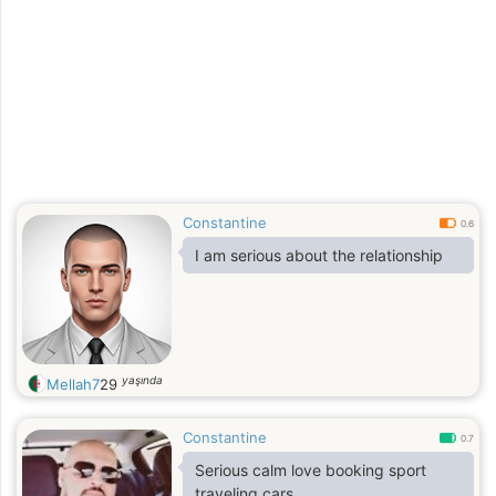
Constantine
0.6
I am serious about the relationship
yaşında
Mellah7
29
Constantine
0.7
Serious calm love booking sport
traveling cars