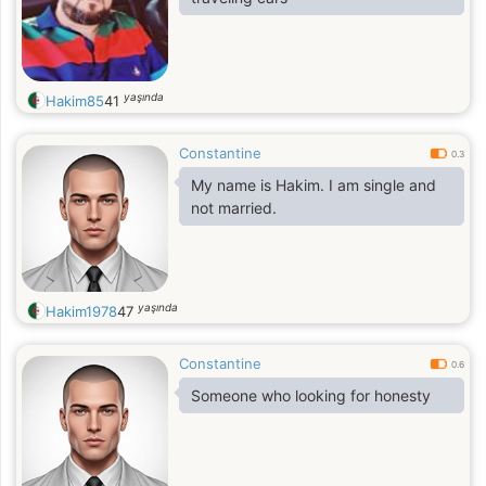
yaşında
Hakim85
41
Constantine
0.3
My name is Hakim. I am single and
not married.
yaşında
Hakim1978
47
Constantine
0.6
Someone who looking for honesty