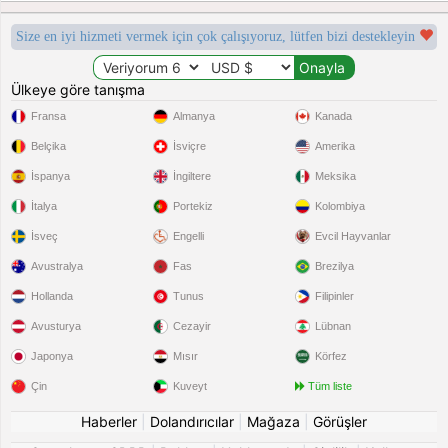
Size en iyi hizmeti vermek için çok çalışıyoruz, lütfen bizi destekleyin
Ülkeye göre tanışma
Fransa
Almanya
Kanada
Belçika
İsviçre
Amerika
İspanya
İngiltere
Meksika
İtalya
Portekiz
Kolombiya
İsveç
Engelli
Evcil Hayvanlar
Avustralya
Fas
Brezilya
Hollanda
Tunus
Filipinler
Avusturya
Cezayir
Lübnan
Japonya
Mısır
Körfez
Çin
Kuveyt
Tüm liste
Haberler
|
Dolandırıcılar
|
Mağaza
|
Görüşler