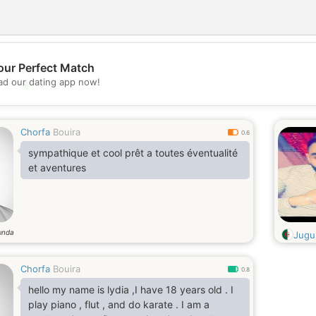
our Perfect Match
d our dating app now!
💖
💕
Chorfa
Bouira
0.6
sympathique et cool prêt a toutes éventualité
et aventures
ında
Jugu
Chorfa
Bouira
0.8
hello my name is lydia ,I have 18 years old . I
play piano , flut , and do karate . I am a