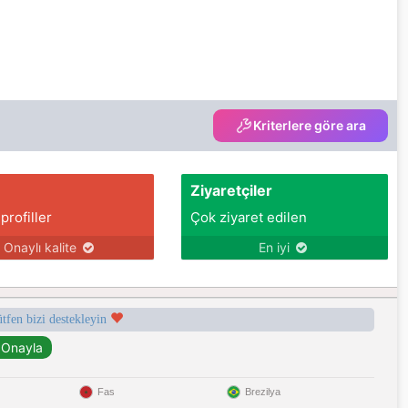
Kriterlere göre ara
Ziyaretçiler
 profiller
Çok ziyaret edilen
Onaylı kalite
En iyi
ütfen bizi destekleyin
Fas
Brezilya