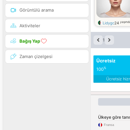
Görüntülü arama
yaşınd
Lidygc
24
Aktiviteler
1
Bağış Yap
Zaman çizelgesi
Ücretsiz
%
100
Ücretsiz hiz
Ülkeye göre tan
Fransa