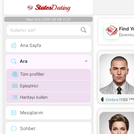
States
Dating
New York 2026-08-08 11:23
Find Y
Downloa
Ana Sayfa
Ara
Tüm profiller
Eşleştirici
Haritayı kullan
yaş
Ombre76
50
Mesajlarım
Sohbet