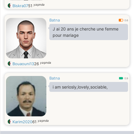
yaşında
Biskra07
51
Batna
0.6
J ai 20 ans je cherche une femme
pour mariage
yaşında
Bouaouni13
26
Batna
0.9
i am seriosly,lovely,sociable,
yaşında
Karim2020
61