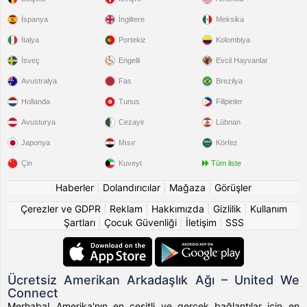
İspanya
İngiltere
Meksika
İtalya
Portekiz
Kolombiya
İsveç
Engelli
Evcil Hayvanlar
Avustralya
Fas
Brezilya
Hollanda
Tunus
Filipinler
Avusturya
Cezayir
Lübnan
Japonya
Mısır
Körfez
Çin
Kuveyt
Tüm liste
Haberler
|
Dolandırıcılar
|
Mağaza
|
Görüşler
Çerezler ve GDPR
|
Reklam
|
Hakkımızda
|
Gizlilik
|
Kullanım
Şartları
|
Çocuk Güvenliği
|
İletişim
|
SSS
Ücretsiz Amerikan Arkadaşlık Ağı – United We
Connect
Merhaba! Amerika'nın en çeşitli ve gerçek bağlantılar için en