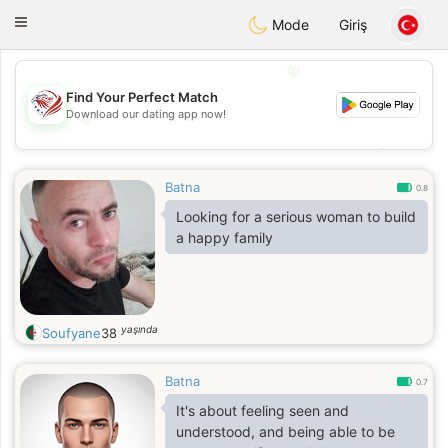
States
Dating
Toggle
Mode
Giriş
navigation
💖
Find Your Perfect Match
Download our dating app now!
💖
💕
💕
Batna
0.8
Looking for a serious woman to build
a happy family
yaşında
Soufyane
38
Batna
0.7
It's about feeling seen and
understood, and being able to be