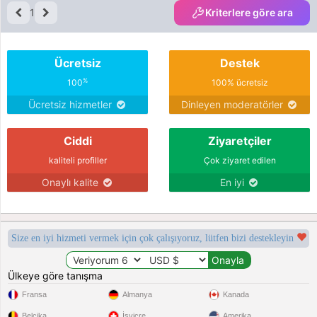
1
Kriterlere göre ara
Ücretsiz
Destek
%
100
100% ücretsiz
Ücretsiz hizmetler
Dinleyen moderatörler
Ciddi
Ziyaretçiler
kaliteli profiller
Çok ziyaret edilen
Onaylı kalite
En iyi
Size en iyi hizmeti vermek için çok çalışıyoruz, lütfen bizi destekleyin
Ülkeye göre tanışma
Fransa
Almanya
Kanada
Belçika
İsviçre
Amerika