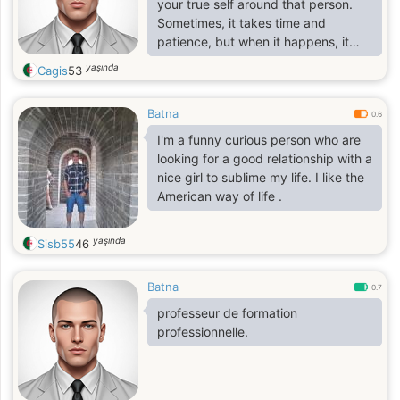
your true self around that person.
Sometimes, it takes time and
patience, but when it happens, it
feels like coming home.
yaşında
Cagis
53
Batna
0.6
I'm a funny curious person who are
looking for a good relationship with a
nice girl to sublime my life. I like the
American way of life .
yaşında
Sisb55
46
Batna
0.7
professeur de formation
professionnelle.