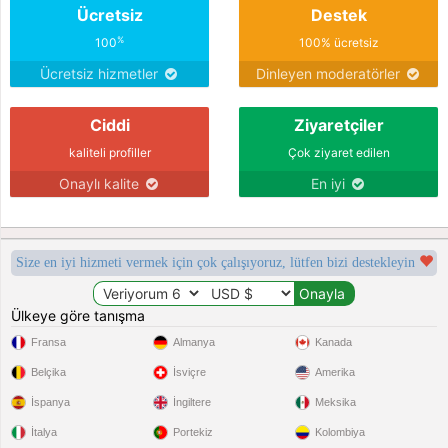
Ücretsiz
Destek
%
100
100% ücretsiz
Ücretsiz hizmetler
Dinleyen moderatörler
Ciddi
Ziyaretçiler
kaliteli profiller
Çok ziyaret edilen
Onaylı kalite
En iyi
Size en iyi hizmeti vermek için çok çalışıyoruz, lütfen bizi destekleyin
Ülkeye göre tanışma
Fransa
Almanya
Kanada
Belçika
İsviçre
Amerika
İspanya
İngiltere
Meksika
İtalya
Portekiz
Kolombiya