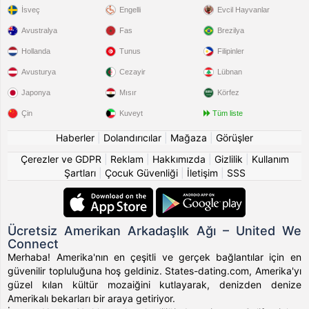
İsveç
Engelli
Evcil Hayvanlar
Avustralya
Fas
Brezilya
Hollanda
Tunus
Filipinler
Avusturya
Cezayir
Lübnan
Japonya
Mısır
Körfez
Çin
Kuveyt
Tüm liste
Haberler
|
Dolandırıcılar
|
Mağaza
|
Görüşler
Çerezler ve GDPR
|
Reklam
|
Hakkımızda
|
Gizlilik
|
Kullanım
Şartları
|
Çocuk Güvenliği
|
İletişim
|
SSS
Ücretsiz Amerikan Arkadaşlık Ağı – United We
Connect
Merhaba! Amerika'nın en çeşitli ve gerçek bağlantılar için en
güvenilir topluluğuna hoş geldiniz. States-dating.com, Amerika'yı
güzel kılan kültür mozaiğini kutlayarak, denizden denize
Amerikalı bekarları bir araya getiriyor.