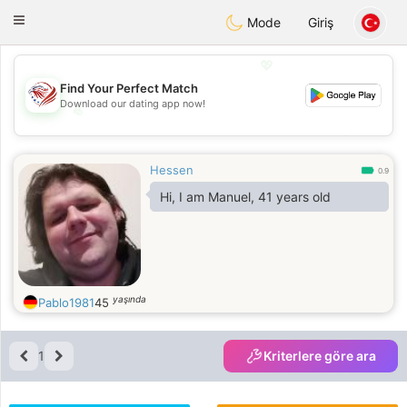
States
Dating
Toggle
Mode
Giriş
navigation
💖
Find Your Perfect Match
Download our dating app now!
💖
💕
💕
Hessen
0.9
Hi, I am Manuel, 41 years old
yaşında
Pablo1981
45
1
Kriterlere göre ara