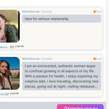
Whitehorse
Canada
0.4
here for serious relationship
yaşında
laura...
55
Whitehorse
Canada
0.5
I am an extroverted, authentic woman eager
to continue growing in all aspects of my life.
With a passion for health, I enjoy exploring my
creative side. I love traveling, discovering new
places, going out at night, visiting restaurants,
and connecting with nature, especially in
yaşında
llin
37
botanical parks. I am passionate about self-
improvement, reading inspiring books, and
surrounding myself with people who give me
Kriterlere göre ara