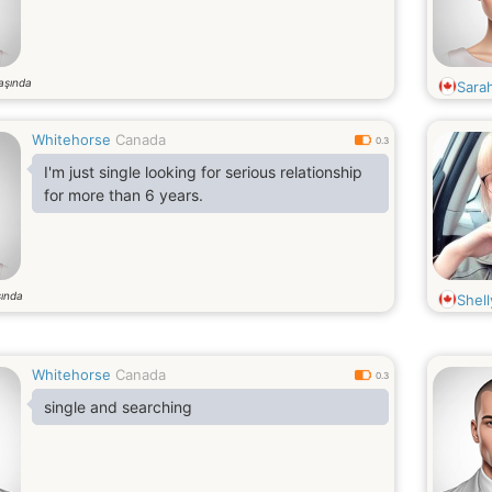
aşında
Sara
Whitehorse
Canada
0.3
I'm just single looking for serious relationship
for more than 6 years.
ında
Shel
Whitehorse
Canada
0.3
single and searching