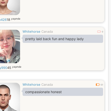
yaşında
h426
18
Whitehorse
Canada
0
pretty laid back fun and happy lady
yaşında
ly990
45
Whitehorse
Canada
0.1
compassionate honest