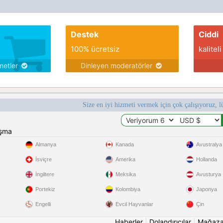
Destek
Ciddi
100% ücretsiz
kaliteli
metler
Dinleyen moderatörler
Size en iyi hizmeti vermek için çok çalışıyoruz, l
ışma
Almanya
Kanada
Avustralya
İsviçre
Amerika
Hollanda
İngiltere
Meksika
Avusturya
Portekiz
Kolombiya
Japonya
Engelli
Evcil Hayvanlar
Çin
Haberler
|
Dolandırıcılar
|
Mağaz