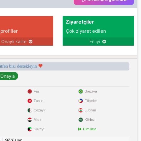
good energy. I am clear that I want to start a
family in the future and build a meaningful l
Ziyaretçiler
 profiller
Çok ziyaret edilen
Onaylı kalite
En iyi
ütfen bizi destekleyin
Fas
Brezilya
Tunus
Filipinler
Cezayir
Lübnan
Mısır
Körfez
Kuveyt
Tüm liste
a
|
Görüşler