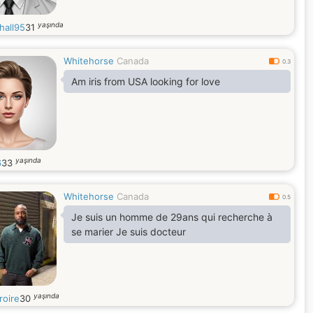
yaşında
hall95
31
Whitehorse
Canada
0.3
Am iris from USA looking for love
yaşında
6
33
Whitehorse
Canada
0.5
Je suis un homme de 29ans qui recherche à
se marier Je suis docteur
yaşında
roire
30