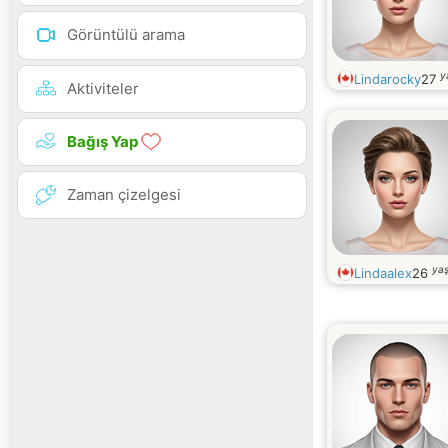
Görüntülü arama
y
Lindarocky
27
Aktiviteler
Bağış Yap
Zaman çizelgesi
yaş
Lindaalex
26