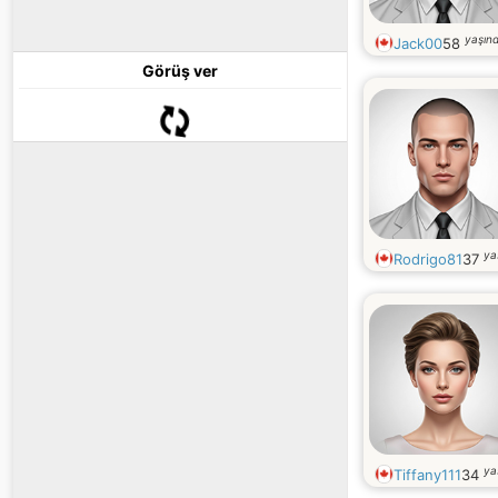
yaşın
Jack00
58
Görüş ver
ya
Rodrigo81
37
ya
Tiffany111
34