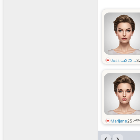
Jessica222...
3
yaş
Marijane
25
1