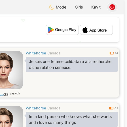
Mode
Giriş
Kayıt
💖
💕
Whitehorse
Canada
0.1
Je suis une femme célibataire à la recherche
d'une relation sérieuse.
yaşında
ice
38
Whitehorse
Canada
0.3
Im a kind person who knows what she wants
and i love so many things