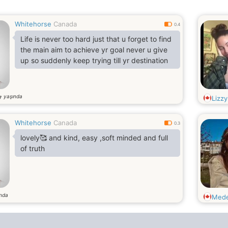
Whitehorse
Canada
0.4
Life is never too hard just that u forget to find
the main aim to achieve yr goal never u give
up so suddenly keep trying till yr destination
yaşında
7
Lizzy
Whitehorse
Canada
0.3
lovely🥰 and kind, easy ,soft minded and full
of truth
ında
Mede