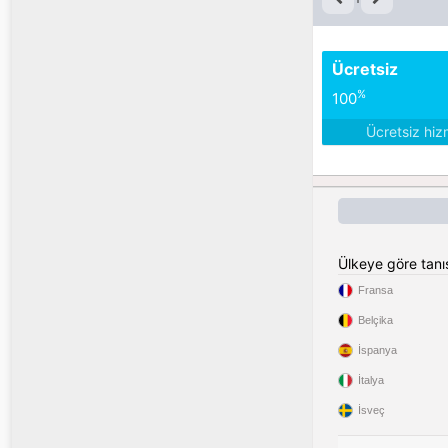
Ücretsiz
%
100
Ücretsiz hiz
Ülkeye göre tan
Fransa
Belçika
İspanya
İtalya
İsveç