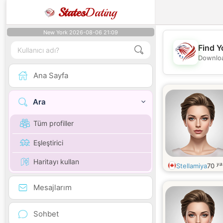
States
Dating
New York 2026-08-06 21:09
Find Y
Downloa
Ana Sayfa
Ara
Tüm profiller
Eşleştirici
Haritayı kullan
ya
Stellamiya
70
Mesajlarım
Sohbet