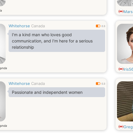
da
Mars
Whitehorse
Canada
0.3
I'm a kind man who loves good
communication, and I'm here for a serious
relationship
şında
Iris5
Whitehorse
Canada
0.3
Passionate and independent women
şında
Greg