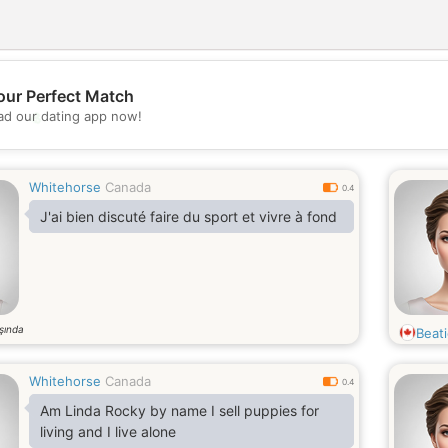
our Perfect Match
💖
d our dating app now!
💕
Whitehorse
Canada
0.4
J'ai bien discuté faire du sport et vivre à fond
şında
Beat
Whitehorse
Canada
0.4
Am Linda Rocky by name I sell puppies for
living and I live alone