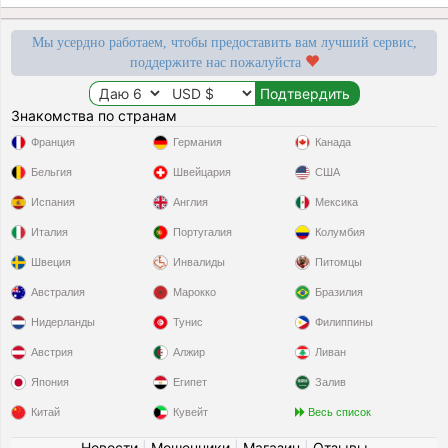
Мы усердно работаем, чтобы предоставить вам лучший сервис,
поддержите нас пожалуйста
Знакомства по странам
Франция
Германия
Канада
Бельгия
Швейцария
США
Испания
Англия
Мексика
Италия
Португалия
Колумбия
Швеция
Инвалиды
Питомцы
Австралия
Марокко
Бразилия
Нидерланды
Тунис
Филиппины
Австрия
Алжир
Ливан
Япония
Египет
Залив
Китай
Кувейт
Весь список
Новости
|
Мошенники
|
Магазин
|
Отзывы