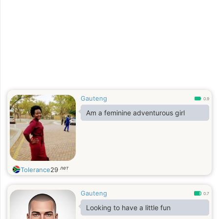
Gauteng
0.9
Am a feminine adventurous girl
лет
Tolerance
29
Gauteng
0.7
Looking to have a little fun