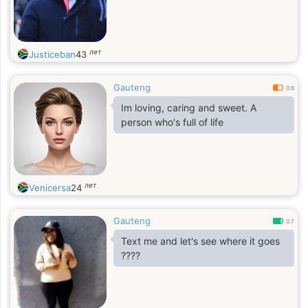
лет
Justiceban
43
Gauteng
0.6
Im loving, caring and sweet. A
person who's full of life
лет
Venicersa
24
Gauteng
0.7
Text me and let's see where it goes
????