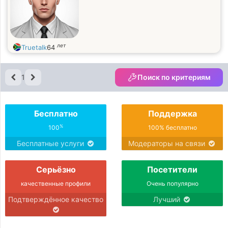
лет
Truetalk
64
1
Поиск по критериям
Бесплатно
Поддержка
%
100
100% бесплатно
Бесплатные услуги
Модераторы на связи
Серьёзно
Посетители
качественные профили
Очень популярно
Подтверждённое качество
Лучший