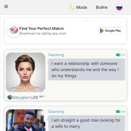
States
Dating
Toggle
Mode
Войти
navigation
💖
Find Your Perfect Match
Download our dating app now!
💖
💕
💕
Gauteng
0.7
I want a relationship with someone
who understands me and the way I
do my things
лет
Babygberry
29
Gauteng
0.8
i am straight a good man looking for
a wife to marry