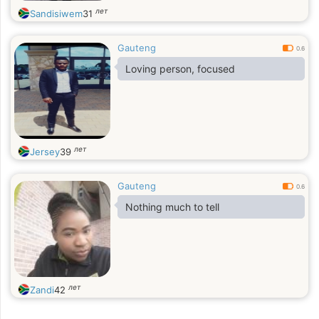
лет
Sandisiwem
31
Gauteng
0.6
Loving person, focused
лет
Jersey
39
Gauteng
0.6
Nothing much to tell
лет
Zandi
42