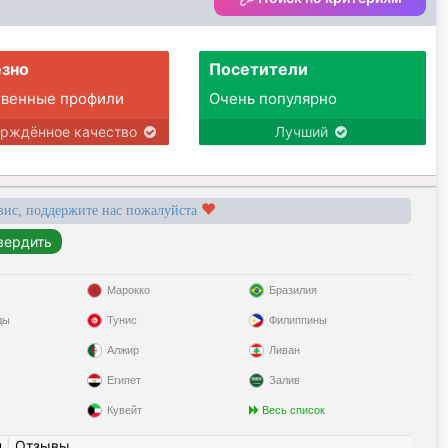
зно
Посетители
твенные профили
Очень популярно
ерждённое качество
Лучший
вис, поддержите нас пожалуйста
Марокко
Бразилия
ды
Тунис
Филиппины
Алжир
Ливан
Египет
Залив
Кувейт
Весь список
н
|
Отзывы