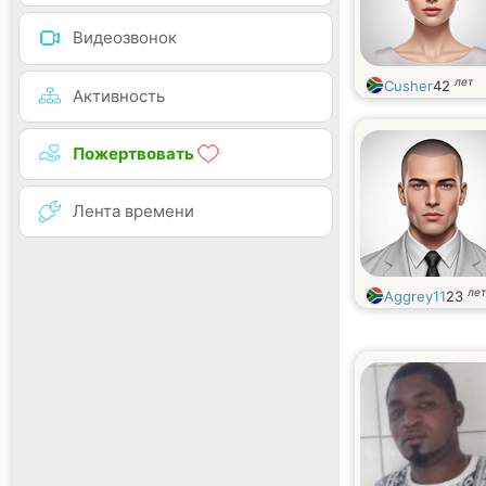
Видеозвонок
лет
Cusher
42
Активность
Пожертвовать
Лента времени
лет
Aggrey11
23