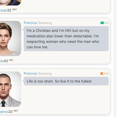
лет
iceab
32
Pretoria
Gauteng
0.7
I'm a Christian and I'm HIV but on my
medication.also lower than detectable. I'm
respecting woman who need the man who
can love me.
лет
kie
43
Pretoria
Gauteng
0.3
Life is too short. So live it to the fullest
лет
ansc
20