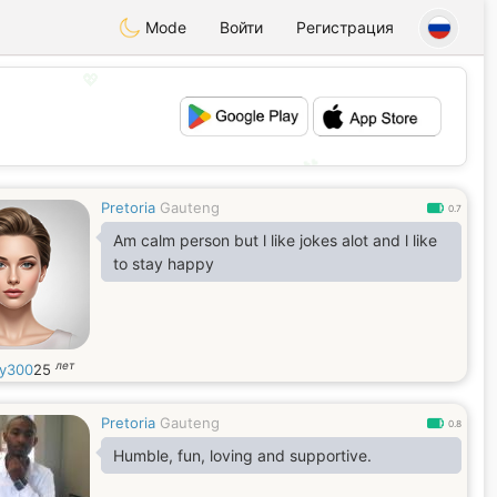
Mode
Войти
Регистрация
💖
💕
Pretoria
Gauteng
0.7
Am calm person but l like jokes alot and l like
to stay happy
лет
ty300
25
Pretoria
Gauteng
0.8
Humble, fun, loving and supportive.