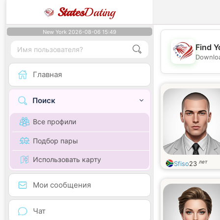
States
Dating
New York 2026-08-06 15:49
Find Y
Downloa
Главная
Поиск
Все профили
Подбор пары
Использовать карту
лет
Sfiso
23
Мои сообщения
Чат