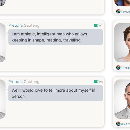
Invo
Pretoria
Gauteng
0.7
I am athletic, intelligent man who enjoys
keeping in shape, reading, travelling.
Lima
Pretoria
Gauteng
0.8
Well i would love to tell more about myself in
person
Axem