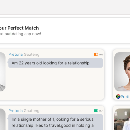
our Perfect Match
💖
d our dating app now!
💕
Pretoria
Gauteng
0.6
Am 22 years old looking for a relationship
Pret
Pretoria
Gauteng
0.7
Im a single mother of 1,looking for a serious
relationship,likes to travel,good in holding a