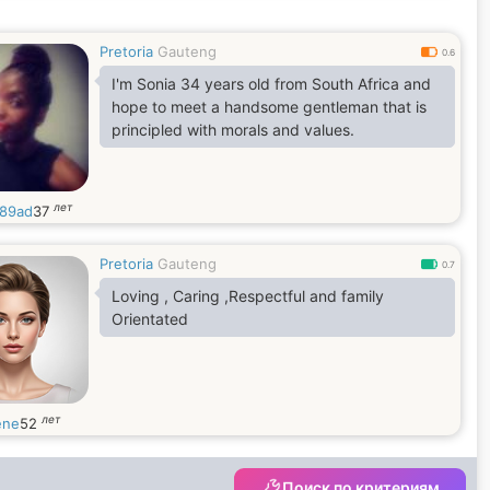
Pretoria
Gauteng
0.6
I'm Sonia 34 years old from South Africa and
hope to meet a handsome gentleman that is
principled with morals and values.
лет
89ad
37
Pretoria
Gauteng
0.7
Loving , Caring ,Respectful and family
Orientated
лет
ene
52
Поиск по критериям