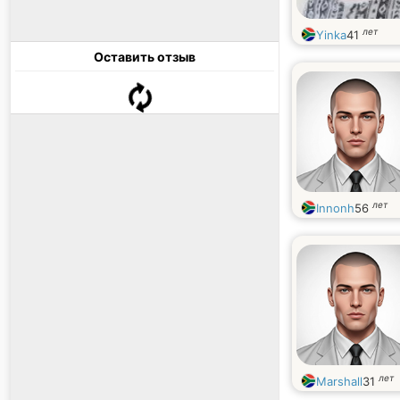
лет
Yinka
41
Оставить отзыв
лет
Innonh
56
лет
Marshall
31