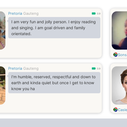
Pretoria
Gauteng
0.9
I am very fun and jolly person. I enjoy reading
and singing. I am goal driven and family
orientated.
Sons
Pretoria
Gauteng
0.9
I'm humble, reserved, respectful and down to
earth and kinda quiet but once I get to know
know you ha
Casl