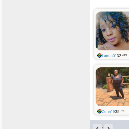
лет
Landa01
32
лет
Zenn19
35
1