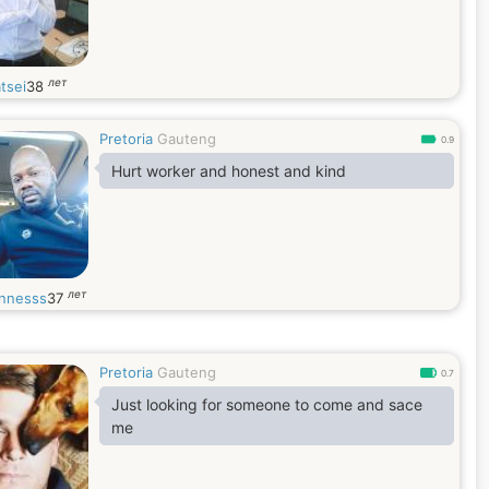
лет
tsei
38
Pretoria
Gauteng
0.9
Hurt worker and honest and kind
лет
nnesss
37
Pretoria
Gauteng
0.7
Just looking for someone to come and sace
me