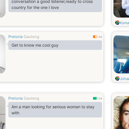
conversation a good listener,ready to cross
country for the one I love
Ksma
Pretoria
Gauteng
0.6
Get to know me cool guy
Joha
Pretoria
Gauteng
0.8
Am a man looking for serious woman to stay
with