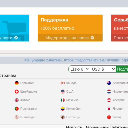
Поддержка
Серьё
100% бесплатно
качес
услуги
Модераторы на связи
Подтв
Мы усердно работаем, чтобы предоставить вам лучший сер
 странам
Германия
Канада
Австралия
Швейцария
США
Нидерлан
Англия
Мексика
Австрия
Португалия
Колумбия
Япония
Инвалиды
Питомцы
Китай
Новости
|
Мошенники
|
Магази