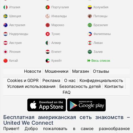
Италия
Португалия
Колумбия
Швеция
Инвалиды
Питомцы
Австралия
Марокко
Бразилия
Нидерланды
Тунис
Филиппины
Австрия
Алжир
Ливан
Япония
Египет
Залив
Китай
Кувейт
Весь список
Новости
|
Мошенники
|
Магазин
|
Отзывы
Cookies и GDPR
|
Реклама
|
О нас
|
Конфиденциальность
|
Условия использования
|
Безопасность детей
|
Контакты
|
FAQ
Бесплатная американская сеть знакомств –
United We Connect
Привет! Добро пожаловать в самое разнообразное