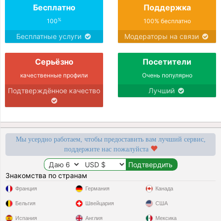
Бесплатно
Поддержка
%
100
100% бесплатно
Бесплатные услуги
Модераторы на связи
Серьёзно
Посетители
качественные профили
Очень популярно
Подтверждённое качество
Лучший
Мы усердно работаем, чтобы предоставить вам лучший сервис,
поддержите нас пожалуйста
Знакомства по странам
Франция
Германия
Канада
Бельгия
Швейцария
США
Испания
Англия
Мексика