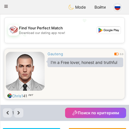
States
Dating
Toggle
Mode
Войти
navigation
💖
Find Your Perfect Match
Download our dating app now!
💖
💕
💕
Gauteng
0.3
I'm a Free lover, honest and truthful
лет
Chris1
41
1
Поиск по критериям