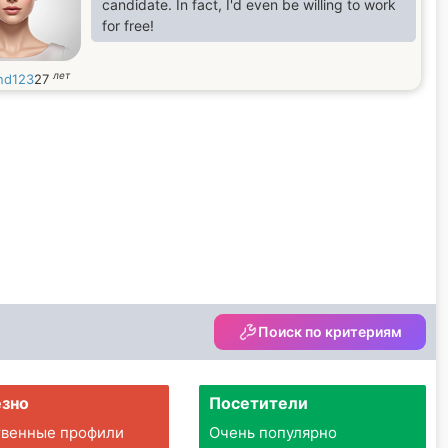
candidate. In fact, I'd even be willing to work
for free!
лет
nd123
27
Поиск по критериям
зно
Посетители
твенные профили
Очень популярно