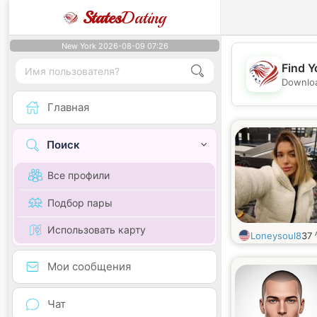
States
Dating
New York 2026-08-09 07:26
Find Y
Downloa
Главная
Поиск
Все профили
Подбор пары
Использовать карту
Loneysoul8
37
Мои сообщения
Чат