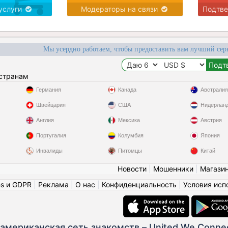
услуги
Модераторы на связи
Подтв
Мы усердно работаем, чтобы предоставить вам лучший сер
 странам
Германия
Канада
Австралия
Швейцария
США
Нидерлан
Англия
Мексика
Австрия
Португалия
Колумбия
Япония
Инвалиды
Питомцы
Китай
Новости
|
Мошенники
|
Магази
es и GDPR
|
Реклама
|
О нас
|
Конфиденциальность
|
Условия исп
американская сеть знакомств – United We Conne