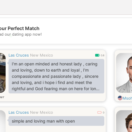
our Perfect Match
d our dating app now!
💖
💕
Las Cruces
New Mexico
0.8
I'm an open minded and honest lady , caring
and loving, down to earth and loyal , I'm
compassionate and passionate lady , sincere
and loving, and i hope i find and meet the
rightful and God fearing man on here for long
lasting relationship
лет
Msoh
Las Cruces
New Mexico
0
simple and loving man with open