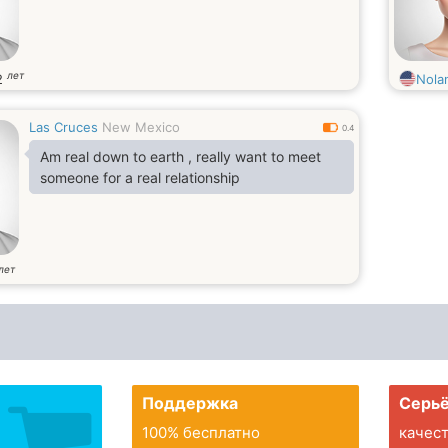
лет
2
Nola
Las Cruces
New Mexico
0.4
Am real down to earth , really want to meet
someone for a real relationship
лет
Поддержка
Серьё
100% бесплатно
качес