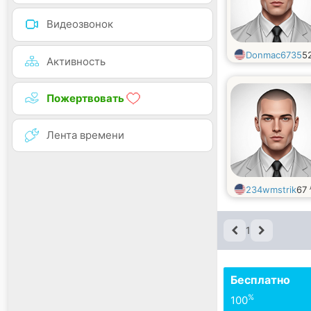
Видеозвонок
Donmac6735
5
Активность
Пожертвовать
Лента времени
234wmstrik
67
1
Бесплатно
%
100