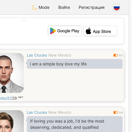
Mode
Войти
Регистрация
💖
💕
Las Cruces
New Mexico
0.3
i am a simple boy love my life
лет
idul22
29
Las Cruces
New Mexico
0.4
If loving you was a job, I'd be the most
deserving, dedicated, and qualified