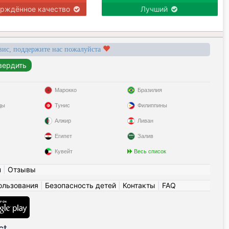
ерждённое качество
Лучший
вис, поддержите нас пожалуйста
Марокко
Бразилия
ды
Тунис
Филиппины
Алжир
Ливан
Египет
Залив
Кувейт
Весь список
н
|
Отзывы
ользования
|
Безопасность детей
|
Контакты
|
FAQ
ct