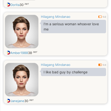
лет
Dorita
30
Hilagang Mindanao
0.2
I'm a serious woman whoever love
me
лет
Amber1988
38
Hilagang Mindanao
0.3
I like bad guy by challenge
лет
Janejane
30