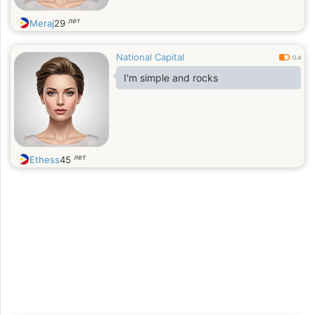
лет
Meraj
29
National Capital
0.4
I'm simple and rocks
лет
Ethess
45