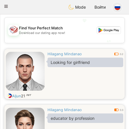
States
Dating
Toggle
Mode
Войти
navigation
💖
Find Your Perfect Match
💖
Download our dating app now!
💕
💕
Hilagang Mindanao
0.2
Looking for girlfriend
лет
Aljun
21
Hilagang Mindanao
0.3
educator by profession