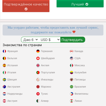
Подтверждённое качество
Лучший
Мы усердно работаем, чтобы предоставить вам лучший сервис,
поддержите нас пожалуйста
Знакомства по странам
Франция
Германия
Канада
Бельгия
Швейцария
США
Испания
Англия
Мексика
Италия
Португалия
Колумбия
Швеция
Инвалиды
Питомцы
Австралия
Марокко
Бразилия
Нидерланды
Тунис
Филиппины
Австрия
Алжир
Ливан