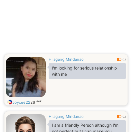
Hilagang Mindanao
0.3
I'm looking for serious relationship
with me
лет
Joycee22
26
Hilagang Mindanao
0.3
I am a friendly Person although I'm
not perfect but I can make you