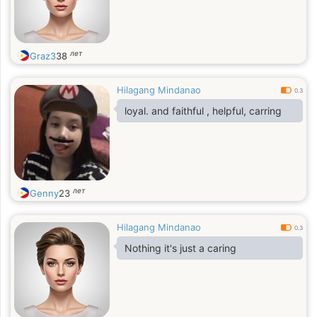
лет
Graz3
38
Hilagang Mindanao
0.3
loyal. and faithful , helpful, carring
лет
Genny
23
Hilagang Mindanao
0.3
Nothing it's just a caring