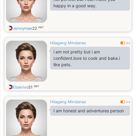
happy in a good way.
лет
Jennymae
22
Hilagang Mindanao
0.3
i am not pretty but i am
confident.love to cook and bake.i
like pets.
лет
Elsierivs
51
Hilagang Mindanao
0.3
I am honest and adventures person