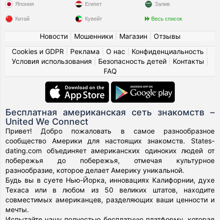
Япония
Египет
Залив
Китай
Кувейт
Весь список
Новости
|
Мошенники
|
Магазин
|
Отзывы
Cookies и GDPR
|
Реклама
|
О нас
|
Конфиденциальность
|
Условия использования
|
Безопасность детей
|
Контакты
|
FAQ
Бесплатная американская сеть знакомств –
United We Connect
Привет! Добро пожаловать в самое разнообразное
сообщество Америки для настоящих знакомств. States-
dating.com объединяет американских одиноких людей от
побережья до побережья, отмечая культурное
разнообразие, которое делает Америку уникальной.
Будь вы в суете Нью-Йорка, инновациях Калифорнии, духе
Техаса или в любом из 50 великих штатов, находите
совместимых американцев, разделяющих ваши ценности и
мечты.
Испытайте нашу полностью бесплатную платформу, которая