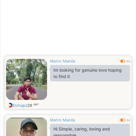
Metro Manila
0.5
Im looking for genuine love hoping
to find it
лет
Elchapz
26
Metro Manila
0.4
Hi Simple, caring, loving and
responsible