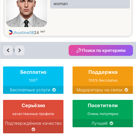
woman
лет
Jhustine08
24
1
Поиск по критериям
Бесплатно
Поддержка
%
100
100% бесплатно
Бесплатные услуги
Модераторы на связи
Серьёзно
Посетители
качественные профили
Очень популярно
Подтверждённое качество
Лучший