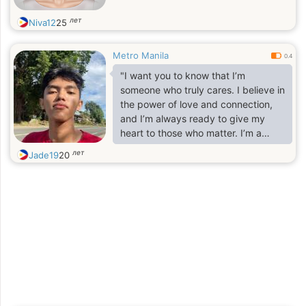
лет
Niva12
25
Metro Manila
0.4
"I want you to know that I’m
someone who truly cares. I believe in
the power of love and connection,
and I’m always ready to give my
heart to those who matter. I’m a
caring person, and I believe that
лет
Jade19
20
love should be unconditional,
supportive, and genuine. My heart is
open, and I’m someone who values
deep, meaningful connections where
both people can feel safe and
appreciated.