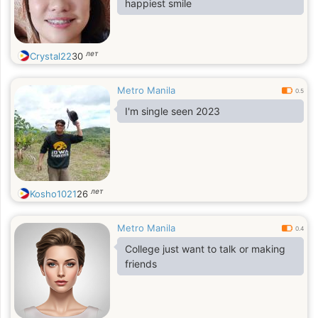
happiest smile
looking for someone who is low on
drama but high on genuine
connection, we’ll probably get a
лет
Crystal22
30
Metro Manila
0.5
I'm single seen 2023
лет
Kosho1021
26
Metro Manila
0.4
College just want to talk or making
friends