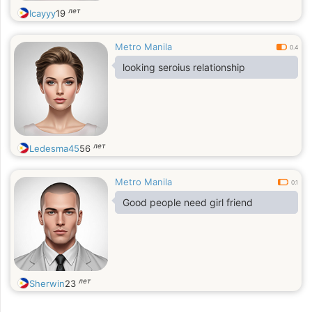
лет
Icayyy
19
Metro Manila
0.4
looking seroius relationship
лет
Ledesma45
56
Metro Manila
0.1
Good people need girl friend
лет
Sherwin
23