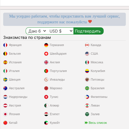
Мы усердно работаем, чтобы предоставить вам лучший сервис,
поддержите нас пожалуйста
Знакомства по странам
Франция
Германия
Канада
Бельгия
Швейцария
США
Испания
Англия
Мексика
Италия
Португалия
Колумбия
Швеция
Инвалиды
Питомцы
Австралия
Марокко
Бразилия
Нидерланды
Тунис
Филиппины
Австрия
Алжир
Ливан
Япония
Египет
Залив
Китай
Кувейт
Весь список