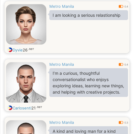
Metro Manila
0.4
I am looking a serious relastionship
лет
Dyvie
26
Metro Manila
0.4
I’m a curious, thoughtful
conversationalist who enjoys
exploring ideas, learning new things,
and helping with creative projects.
лет
Carlosenti
21
Metro Manila
0.3
A kind and loving man for a kind