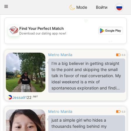
States
Dating
Toggle
Mode
Войти
navigation
💖
Find Your Perfect Match
💖
Download our dating app now!
💕
💕
Metro Manila
0.3
I’m a big believer in getting straight
to the point and skipping the small
talk in favor of real conversation. My
ideal weekend is a mix of
spontaneous exploration and finding
the best hidden-gem coffee spot in
лет
Jessa91
22
town. I’m the kind of person who is
deeply curious about how things
Metro Manila
work, whether it's new tech or a
0.3
complex menu. I value honesty and
just a simple girl who hides a
a good sense of humor above
thousands feeling behind my
almost everything else. If you’re