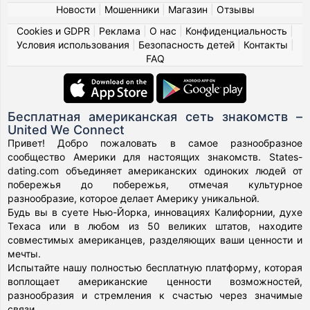
Новости
|
Мошенники
|
Магазин
|
Отзывы
Cookies и GDPR
|
Реклама
|
О нас
|
Конфиденциальность
|
Условия использования
|
Безопасность детей
|
Контакты
|
FAQ
Бесплатная американская сеть знакомств –
United We Connect
Привет! Добро пожаловать в самое разнообразное
сообщество Америки для настоящих знакомств. States-
dating.com объединяет американских одиноких людей от
побережья до побережья, отмечая культурное
разнообразие, которое делает Америку уникальной.
Будь вы в суете Нью-Йорка, инновациях Калифорнии, духе
Техаса или в любом из 50 великих штатов, находите
совместимых американцев, разделяющих ваши ценности и
мечты.
Испытайте нашу полностью бесплатную платформу, которая
воплощает американские ценности возможностей,
разнообразия и стремления к счастью через значимые
связи.