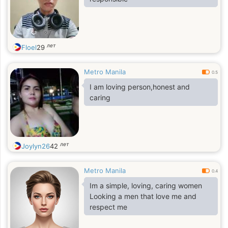
лет
Floel
29
Metro Manila
0.5
I am loving person,honest and
caring
лет
Joylyn26
42
Metro Manila
0.4
Im a simple, loving, caring women
Looking a men that love me and
respect me