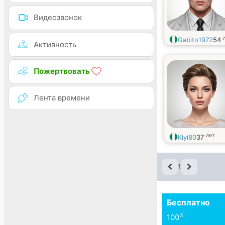
Видеозвонок
Gabito1972
54
Активность
Пожертвовать
Лента времени
лет
Kiyi80
37
1
Бесплатно
%
100