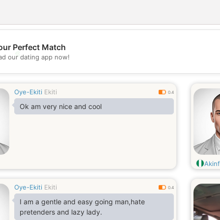
our Perfect Match
💖
d our dating app now!
💕
Oye-Ekiti
Ekiti
0.4
Ok am very nice and cool
Akin
Oye-Ekiti
Ekiti
0.4
I am a gentle and easy going man,hate
pretenders and lazy lady.