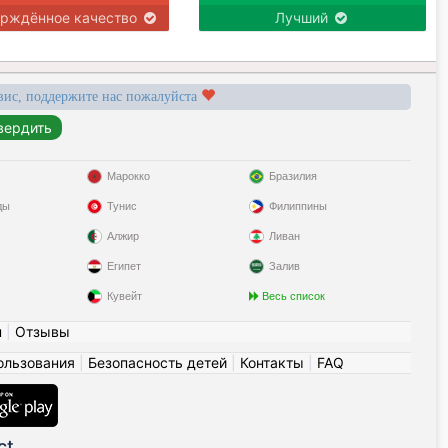
ерждённое качество
Лучший
вис, поддержите нас пожалуйста
Марокко
Бразилия
ды
Тунис
Филиппины
Алжир
Ливан
Египет
Залив
Кувейт
Весь список
н
|
Отзывы
ользования
|
Безопасность детей
|
Контакты
|
FAQ
ct