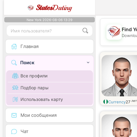
States
Dating
New York 2026-08-06 13:29
Find Y
Downloa
Главная
Поиск
Все профили
Подбор пары
Использовать карту
лет
Currency
27
Мои сообщения
Чат