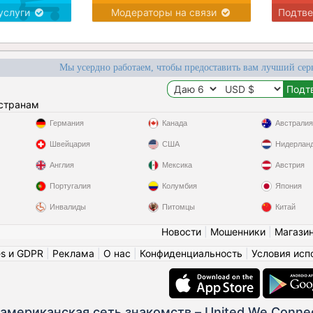
услуги
Модераторы на связи
Подтв
Мы усердно работаем, чтобы предоставить вам лучший сер
 странам
Германия
Канада
Австралия
Швейцария
США
Нидерлан
Англия
Мексика
Австрия
Португалия
Колумбия
Япония
Инвалиды
Питомцы
Китай
Новости
|
Мошенники
|
Магази
es и GDPR
|
Реклама
|
О нас
|
Конфиденциальность
|
Условия исп
американская сеть знакомств – United We Conne