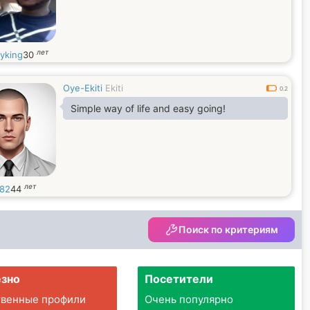
лет
yking
30
Oye-Ekiti
Ekiti
0.2
Simple way of life and easy going!
лет
r82
44
Поиск по критериям
зно
Посетители
твенные профили
Очень популярно