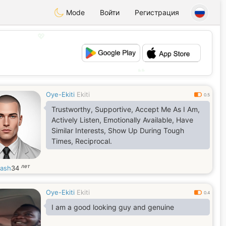
Mode
Войти
Регистрация
💖
💕
Oye-Ekiti
Ekiti
0.5
Trustworthy, Supportive, Accept Me As I Am,
Actively Listen, Emotionally Available, Have
Similar Interests, Show Up During Tough
Times, Reciprocal.
лет
fash
34
Oye-Ekiti
Ekiti
0.4
I am a good looking guy and genuine