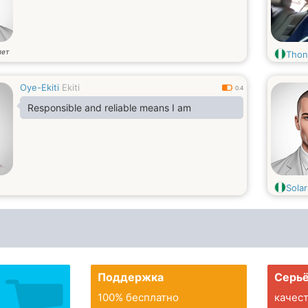
лет
Thon
Oye-Ekiti
Ekiti
0.4
Responsible and reliable means I am
Sola
Поддержка
Серьё
100% бесплатно
качес