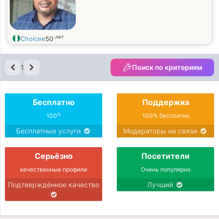
лет
Choicee
50
1
Поиск по критериям
Бесплатно
Поддержка
%
100
100% бесплатно
Бесплатные услуги
Модераторы на связи
Серьёзно
Посетители
качественные профили
Очень популярно
Подтверждённое качество
Лучший