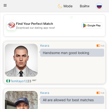
States
Dating
Toggle
Mode
Войти
navigation
💖
Find Your Perfect Match
Download our dating app now!
💖
💕
💕
Kwara
0.3
Handsome man good looking
лет
Temitayo12
23
Kwara
0.4
All are allowed for best matches