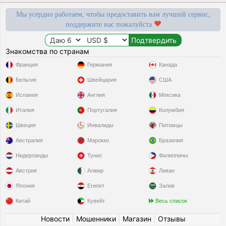
Мы усердно работаем, чтобы предоставить вам лучший сервис,
поддержите нас пожалуйста
Знакомства по странам
Франция
Германия
Канада
Бельгия
Швейцария
США
Испания
Англия
Мексика
Италия
Португалия
Колумбия
Швеция
Инвалиды
Питомцы
Австралия
Марокко
Бразилия
Нидерланды
Тунис
Филиппины
Австрия
Алжир
Ливан
Япония
Египет
Залив
Китай
Кувейт
Весь список
Новости
|
Мошенники
|
Магазин
|
Отзывы