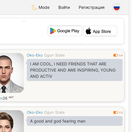
Mode
Войти
Регистрация
💖
💕
Oko-Eko
Ogun State
0.4
I AM COOL, I NEED FRIENDS THAT ARE
PRODUCTIVE AND AWE INSPIRING, YOUNG
AND ACTIV
лет
yn
26
Oko-Eko
Ogun State
0.3
A good and god fearing man