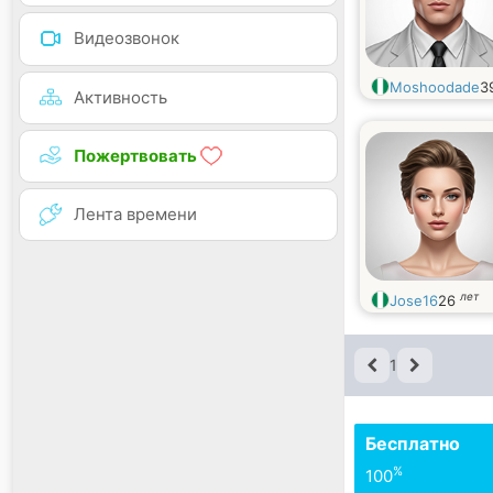
Видеозвонок
Moshoodade
3
Активность
Пожертвовать
Лента времени
лет
Jose16
26
1
Бесплатно
%
100