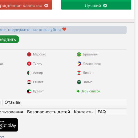
ерждённое качество
Лучший
вис, поддержите нас пожалуйста
Марокко
Бразилия
ды
Тунис
Филиппины
Алжир
Ливан
Египет
Залив
Кувейт
Весь список
н
|
Отзывы
ользования
|
Безопасность детей
|
Контакты
|
FAQ
ct