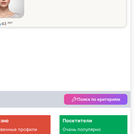
лет
y
43
Поиск по критериям
зно
Посетители
твенные профили
Очень популярно