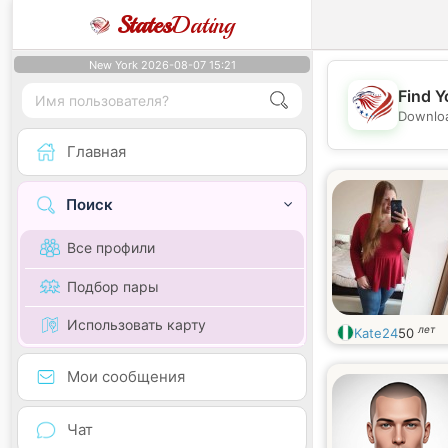
States
Dating
New York 2026-08-07 15:21
Find Y
Downloa
Главная
Поиск
Все профили
Подбор пары
Использовать карту
лет
Kate24
50
Мои сообщения
Чат