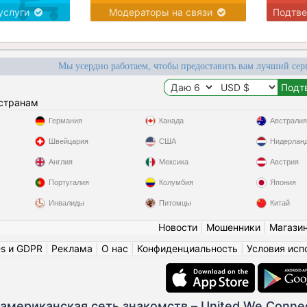
услуги
Модераторы на связи
Подтв
Мы усердно работаем, чтобы предоставить вам лучший сер
 странам
Германия
Канада
Австралия
Швейцария
США
Нидерлан
Англия
Мексика
Австрия
Португалия
Колумбия
Япония
Инвалиды
Питомцы
Китай
Новости
|
Мошенники
|
Магази
es и GDPR
|
Реклама
|
О нас
|
Конфиденциальность
|
Условия исп
американская сеть знакомств – United We Conne