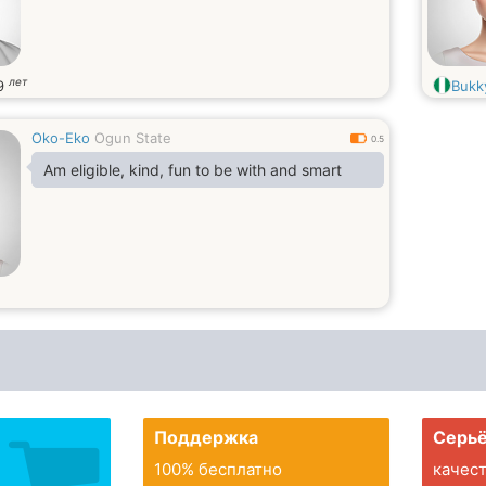
лет
9
Bukk
Oko-Eko
Ogun State
0.5
Am eligible, kind, fun to be with and smart
Поддержка
Серьё
100% бесплатно
качес