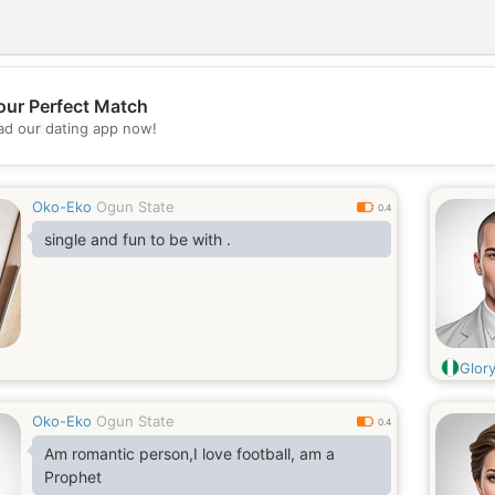
our Perfect Match
💖
d our dating app now!
💕
Oko-Eko
Ogun State
0.4
single and fun to be with .
Glor
Oko-Eko
Ogun State
0.4
Am romantic person,I love football, am a
Prophet