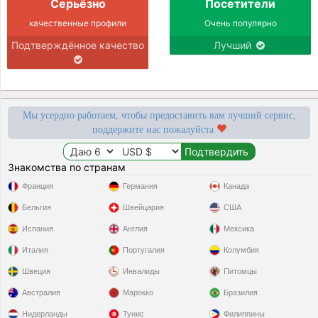
Серьёзно
Посетители
качественные профили
Очень популярно
Подтверждённое качество
Лучший
Мы усердно работаем, чтобы предоставить вам лучший сервис,
поддержите нас пожалуйста
Знакомства по странам
Франция
Германия
Канада
Бельгия
Швейцария
США
Испания
Англия
Мексика
Италия
Португалия
Колумбия
Швеция
Инвалиды
Питомцы
Австралия
Марокко
Бразилия
Нидерланды
Тунис
Филиппины