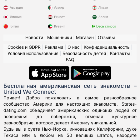
Австрия
Алжир
Ливан
Япония
Египет
Залив
Китай
Кувейт
Весь список
Новости
|
Мошенники
|
Магазин
|
Отзывы
Cookies и GDPR
|
Реклама
|
О нас
|
Конфиденциальность
|
Условия использования
|
Безопасность детей
|
Контакты
|
FAQ
Бесплатная американская сеть знакомств –
United We Connect
Привет! Добро пожаловать в самое разнообразное
сообщество Америки для настоящих знакомств. States-
dating.com объединяет американских одиноких людей от
побережья до побережья, отмечая культурное
разнообразие, которое делает Америку уникальной.
Будь вы в суете Нью-Йорка, инновациях Калифорнии, духе
Техаса или в любом из 50 великих штатов, находите