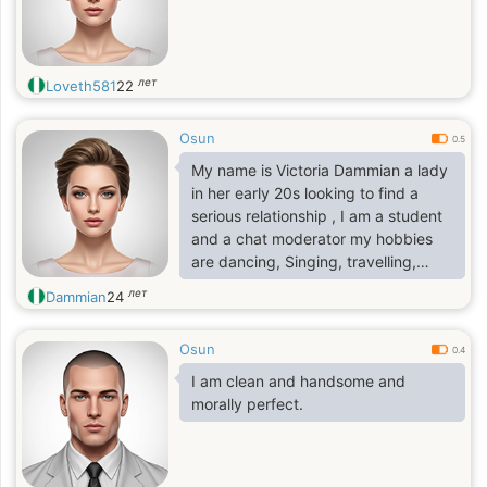
лет
Loveth581
22
Osun
0.5
My name is Victoria Dammian a lady
in her early 20s looking to find a
serious relationship , I am a student
and a chat moderator my hobbies
are dancing, Singing, travelling,
basketball etc
лет
Dammian
24
Osun
0.4
I am clean and handsome and
morally perfect.