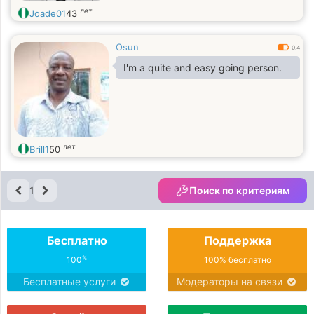
лет
Joade01
43
Osun
0.4
I'm a quite and easy going person.
лет
Brill1
50
1
Поиск по критериям
Бесплатно
Поддержка
%
100
100% бесплатно
Бесплатные услуги
Модераторы на связи