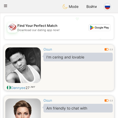
States
Dating
Toggle
Mode
Войти
navigation
💖
Find Your Perfect Match
Download our dating app now!
💖
💕
💕
Osun
0.3
I'm cering and lovable
лет
Dannyee
27
Osun
0.3
Am friendly to chat with