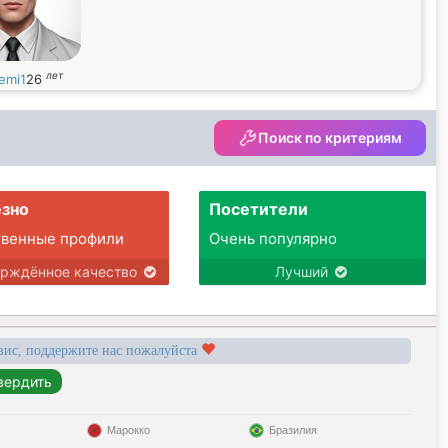
лет
emi1
26
Поиск по критериям
зно
Посетители
твенные профили
Очень популярно
ерждённое качество
Лучший
вис, поддержите нас пожалуйста
Марокко
Бразилия