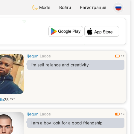
Mode
Войти
Регистрация
💖
💕
Ijegun
Lagos
0.2
I'm self reliance and creativity
лет
lla
28
Ijegun
Lagos
0.4
I am a boy look for a good friendship