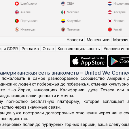
Швейцария
США
Нидерлан
Англия
Мексика
Австрия
Португалия
Колумбия
Япония
Инвалиды
Питомцы
Китай
Новости
|
Мошенники
|
Магази
es и GDPR
|
Реклама
|
О нас
|
Конфиденциальность
|
Условия исп
американская сеть знакомств – United We Conne
 пожаловать в самое разнообразное сообщество Америки дл
диноких людей от побережья до побережья, отмечая культурное
те Нью-Йорка, инновациях Калифорнии, духе Техаса или 
азделяющих ваши ценности и мечты.
у полностью бесплатную платформу, которая воплощает а
частью через значимые связи.
нцев уже построили долгосрочные отношения через наше соо
ьное единство.
н зерновых полей до пурпурных горных вершин, ваша следующа