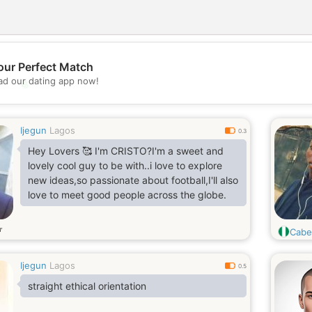
our Perfect Match
d our dating app now!
💖
💕
Ijegun
Lagos
0.3
Hey Lovers 🥰 I'm CRISTO?I'm a sweet and
lovely cool guy to be with..i love to explore
new ideas,so passionate about football,I'll also
love to meet good people across the globe.
т
Cabe
Ijegun
Lagos
0.5
straight ethical orientation