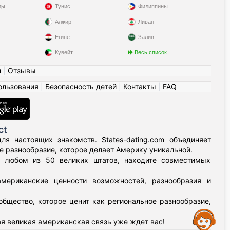
ды
Тунис
Филиппины
Алжир
Ливан
Египет
Залив
Кувейт
Весь список
н
|
Отзывы
ользования
|
Безопасность детей
|
Контакты
|
FAQ
ct
я настоящих знакомств. States-dating.com объединяет
 разнообразие, которое делает Америку уникальной.
в любом из 50 великих штатов, находите совместимых
мериканские ценности возможностей, разнообразия и
бщество, которое ценит как региональное разнообразие,
Assistance
я великая американская связь уже ждет вас!