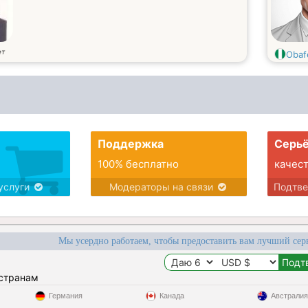
ет
Obaf
Поддержка
Серьё
100% бесплатно
качес
услуги
Модераторы на связи
Подтв
Мы усердно работаем, чтобы предоставить вам лучший сер
 странам
Германия
Канада
Австралия