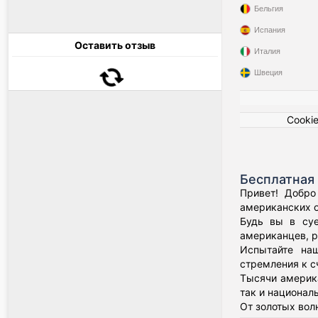
Бельгия
Испания
Оставить отзыв
Италия
Швеция
Cooki
Бесплатная 
Привет! Добро
американских о
Будь вы в суе
американцев, р
Испытайте наш
стремления к с
Тысячи америка
так и национал
От золотых вол