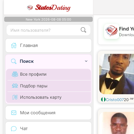
States
Dating
New York 2026-08-08 05:00
Find Y
Downloa
Главная
Поиск
Все профили
Подбор пары
Использовать карту
ле
Cristo007
20
Мои сообщения
Чат