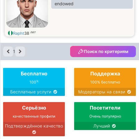
endowed
лет
Rapht
38
1
Поиск по критериям
Бесплатно
Поддержка
%
100
100% бесплатно
Бесплатные услуги
Модераторы на связи
Серьёзно
Посетители
качественные профили
Очень популярно
Подтверждённое качество
Лучший