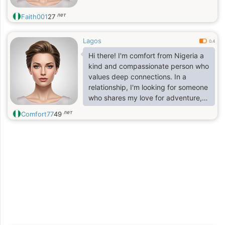
лет
Faith001
27
Lagos
0.4
Hi there! I'm comfort from Nigeria a
kind and compassionate person who
values deep connections. In a
relationship, I'm looking for someone
who shares my love for adventure,
laughter, and personal growth. I'm a
лет
Comfort77
49
good listener, a loyal partner, and a
believer in building a strong
foundation of trust and respect. I
enjoy trying new things, exploring
new places, and creating memories
with the one I love. I'm excited to
meet someone who is genuine,
supportive, and ready to build a life
together.