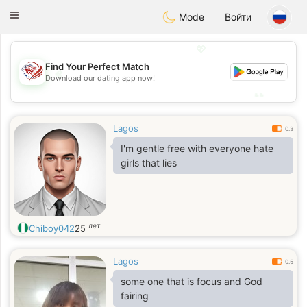
States
Dating
Toggle
Mode
Войти
navigation
💖
Find Your Perfect Match
💖
Download our dating app now!
💕
💕
Lagos
0.3
I'm gentle free with everyone hate
girls that lies
лет
Chiboy042
25
Lagos
0.5
some one that is focus and God
fairing