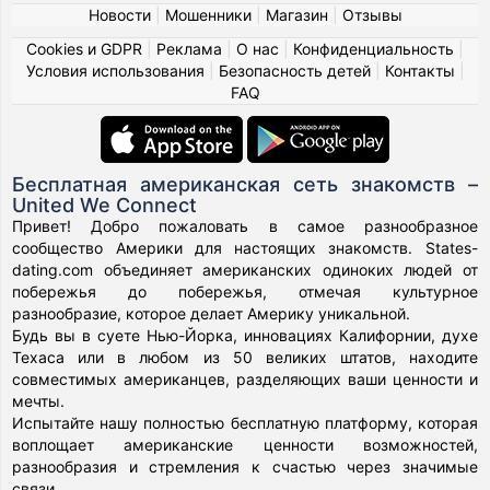
Новости
|
Мошенники
|
Магазин
|
Отзывы
Cookies и GDPR
|
Реклама
|
О нас
|
Конфиденциальность
|
Условия использования
|
Безопасность детей
|
Контакты
|
FAQ
Бесплатная американская сеть знакомств –
United We Connect
Привет! Добро пожаловать в самое разнообразное
сообщество Америки для настоящих знакомств. States-
dating.com объединяет американских одиноких людей от
побережья до побережья, отмечая культурное
разнообразие, которое делает Америку уникальной.
Будь вы в суете Нью-Йорка, инновациях Калифорнии, духе
Техаса или в любом из 50 великих штатов, находите
совместимых американцев, разделяющих ваши ценности и
мечты.
Испытайте нашу полностью бесплатную платформу, которая
воплощает американские ценности возможностей,
разнообразия и стремления к счастью через значимые
связи.