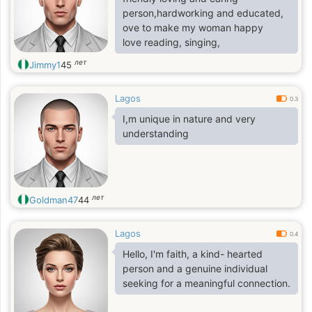
person,hardworking and educated,
ove to make my woman happy
love reading, singing,
лет
Jimmy1
45
Lagos
0.3
I,m unique in nature and very
understanding
лет
Goldman47
44
Lagos
0.4
Hello, I'm faith, a kind- hearted
person and a genuine individual
seeking for a meaningful connection.