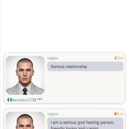
Lagos
0.1
Serious relationship
лет
Benedict27
31
Lagos
0.3
i am a serious god fearing person,
friendly loving and caring