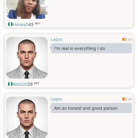
лет
HoneyD
43
Lagos
0.3
I'm real in everything I do
лет
Kelzz20
29
Lagos
0.4
Am an honest and good person