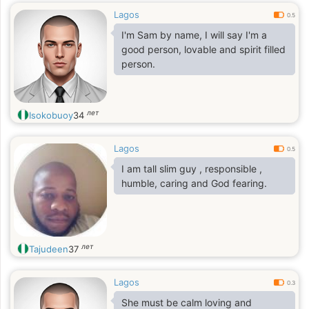
Lagos
0.5
I'm Sam by name, I will say I'm a
good person, lovable and spirit filled
person.
лет
Isokobuoy
34
Lagos
0.5
I am tall slim guy , responsible ,
humble, caring and God fearing.
лет
Tajudeen
37
Lagos
0.3
She must be calm loving and