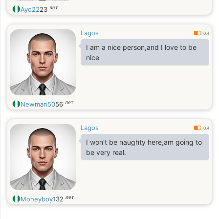
лет
Ayo22
23
Lagos
0.4
I am a nice person,and I love to be
nice
лет
Newman50
56
Lagos
0.4
I won't be naughty here,am going to
be very real.
лет
Moneyboy1
32