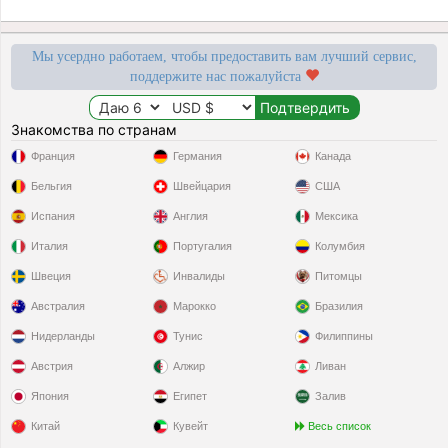
Мы усердно работаем, чтобы предоставить вам лучший сервис,
поддержите нас пожалуйста
Знакомства по странам
Франция
Германия
Канада
Бельгия
Швейцария
США
Испания
Англия
Мексика
Италия
Португалия
Колумбия
Швеция
Инвалиды
Питомцы
Австралия
Марокко
Бразилия
Нидерланды
Тунис
Филиппины
Австрия
Алжир
Ливан
Япония
Египет
Залив
Китай
Кувейт
Весь список