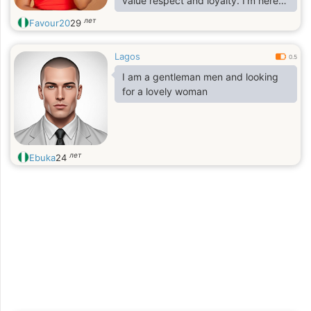
value respect and loyalty. I’m here
hoping to meet a genuine man for a
лет
Favour20
29
serious relationship that could lead
to something lasting.
Lagos
0.5
I am a gentleman men and looking
for a lovely woman
лет
Ebuka
24