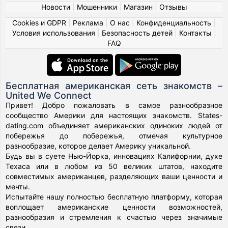
Новости
|
Мошенники
|
Магазин
|
Отзывы
Cookies и GDPR
|
Реклама
|
О нас
|
Конфиденциальность
|
Условия использования
|
Безопасность детей
|
Контакты
|
FAQ
Бесплатная американская сеть знакомств –
United We Connect
Привет! Добро пожаловать в самое разнообразное
сообщество Америки для настоящих знакомств. States-
dating.com объединяет американских одиноких людей от
побережья до побережья, отмечая культурное
разнообразие, которое делает Америку уникальной.
Будь вы в суете Нью-Йорка, инновациях Калифорнии, духе
Техаса или в любом из 50 великих штатов, находите
совместимых американцев, разделяющих ваши ценности и
мечты.
Испытайте нашу полностью бесплатную платформу, которая
воплощает американские ценности возможностей,
разнообразия и стремления к счастью через значимые
связи.