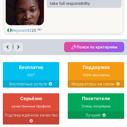
take full responsibility
лет
Rejoice042
20
1
Поиск по критериям
Бесплатно
Поддержка
%
100
100% бесплатно
Бесплатные услуги
Модераторы на связи
Серьёзно
Посетители
качественные профили
Очень популярно
Подтверждённое качество
Лучший