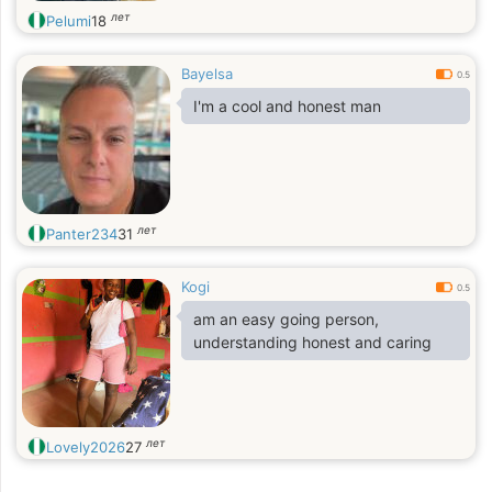
лет
Pelumi
18
Bayelsa
0.5
I'm a cool and honest man
лет
Panter234
31
Kogi
0.5
am an easy going person,
understanding honest and caring
лет
Lovely2026
27