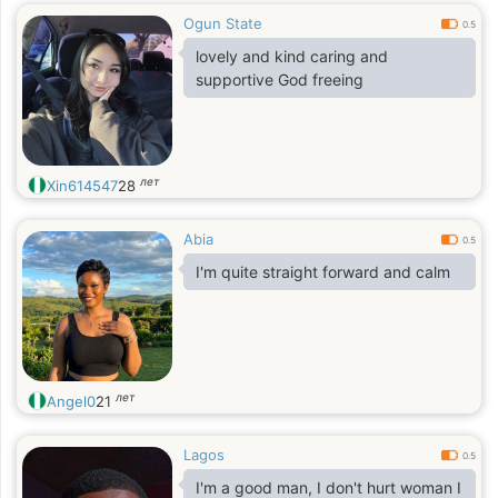
Ogun State
0.5
lovely and kind caring and
supportive God freeing
лет
Xin614547
28
Abia
0.5
I'm quite straight forward and calm
лет
Angel0
21
Lagos
0.5
I'm a good man, I don't hurt woman I