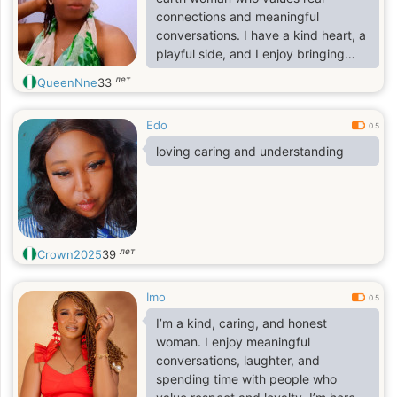
connections and meaningful
conversations. I have a kind heart, a
playful side, and I enjoy bringing
positive energy wherever I go. I
лет
QueenNne
33
believe in being genuine, loyal, and
treating people with respect.
Edo
0.5
loving caring and understanding
лет
Crown2025
39
Imo
0.5
I’m a kind, caring, and honest
woman. I enjoy meaningful
conversations, laughter, and
spending time with people who