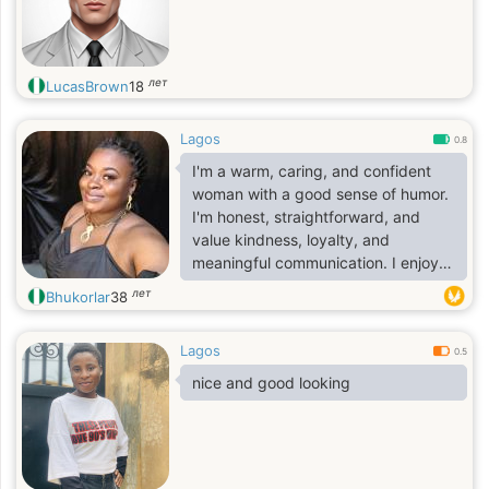
лет
LucasBrown
18
Lagos
0.8
I'm a warm, caring, and confident
woman with a good sense of humor.
I'm honest, straightforward, and
value kindness, loyalty, and
meaningful communication. I enjoy
cooking, reading, and spending
лет
Bhukorlar
38
quality time with the people I care
about. I'm family-oriented,
Lagos
emotionally mature, and believe that
0.5
actions speak louder than words.
nice and good looking