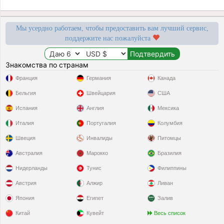
Мы усердно работаем, чтобы предоставить вам лучший сервис,
поддержите нас пожалуйста
Знакомства по странам
Франция
Германия
Канада
Бельгия
Швейцария
США
Испания
Англия
Мексика
Италия
Португалия
Колумбия
Швеция
Инвалиды
Питомцы
Австралия
Марокко
Бразилия
Нидерланды
Тунис
Филиппины
Австрия
Алжир
Ливан
Япония
Египет
Залив
Китай
Кувейт
Весь список