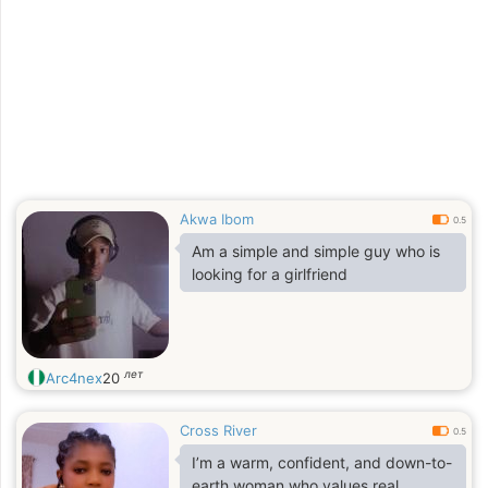
Akwa Ibom
0.5
Am a simple and simple guy who is
looking for a girlfriend
лет
Arc4nex
20
Cross River
0.5
I’m a warm, confident, and down-to-
earth woman who values real