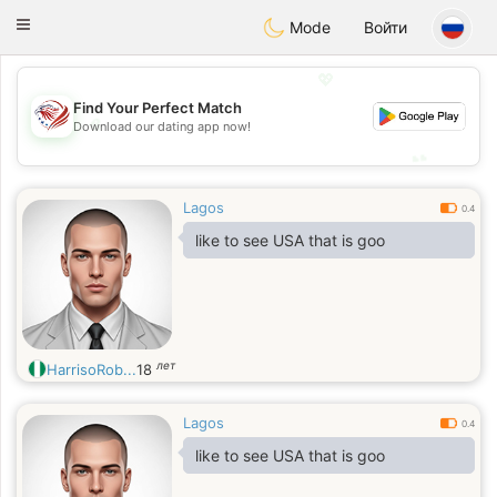
States
Dating
Toggle
Mode
Войти
navigation
💖
Find Your Perfect Match
💖
Download our dating app now!
💕
💕
Lagos
0.4
like to see USA that is goo
лет
HarrisoRob...
18
Lagos
0.4
like to see USA that is goo