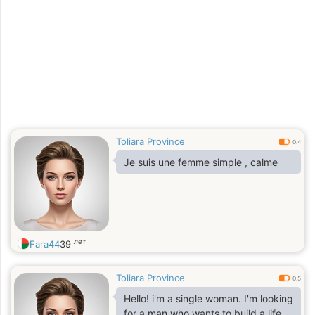
Toliara Province
0.4
Je suis une femme simple , calme
лет
Fara44
39
Toliara Province
0.5
Hello! i'm a single woman. I'm looking
for a man who wants to build a life