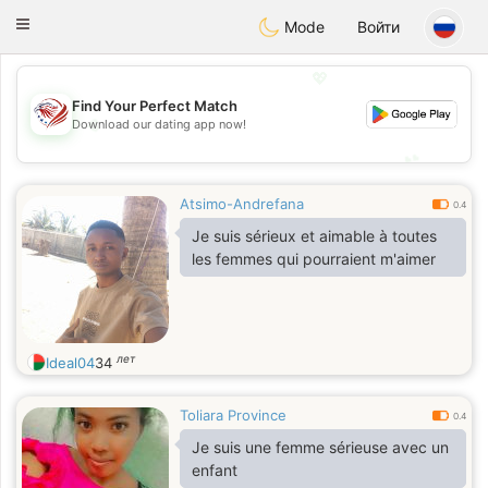
States
Dating
Toggle
Mode
Войти
navigation
💖
Find Your Perfect Match
💖
Download our dating app now!
💕
💕
Atsimo-Andrefana
0.4
Je suis sérieux et aimable à toutes
les femmes qui pourraient m'aimer
лет
Ideal04
34
Toliara Province
0.4
Je suis une femme sérieuse avec un
enfant