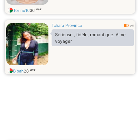
лет
Torine16
36
Toliara Province
0.5
Sérieuse , fidèle, romantique. Aime
voyager
лет
Bibah
28