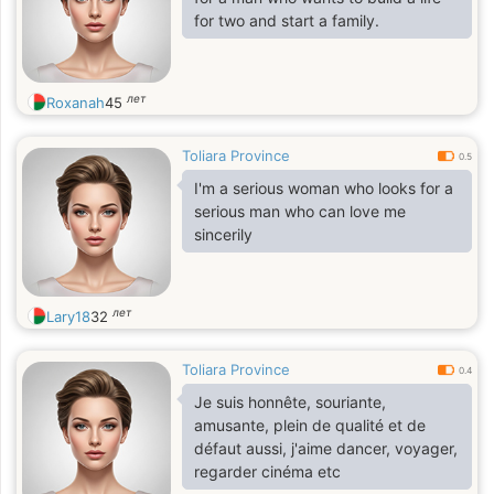
for two and start a family.
лет
Roxanah
45
Toliara Province
0.5
I'm a serious woman who looks for a
serious man who can love me
sincerily
лет
Lary18
32
Toliara Province
0.4
Je suis honnête, souriante,
amusante, plein de qualité et de
défaut aussi, j'aime dancer, voyager,
regarder cinéma etc