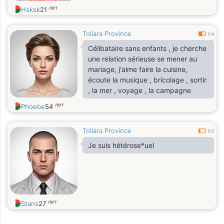
лет
Hsksk
21
Toliara Province
0.4
Célibataire sans enfants , je cherche
une relation sérieuse se mener au
mariage, j'aime faire la cuisine,
écoute la musique , bricolage , sortir
, la mer , voyage , la campagne
лет
Phoebe
54
Toliara Province
0.2
Je suis hétérose*uel
лет
Stans
27