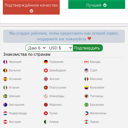
Подтверждённое качество
Лучший
Мы усердно работаем, чтобы предоставить вам лучший сервис,
поддержите нас пожалуйста
Знакомства по странам
Франция
Германия
Канада
Бельгия
Швейцария
США
Испания
Англия
Мексика
Италия
Португалия
Колумбия
Швеция
Инвалиды
Питомцы
Австралия
Марокко
Бразилия
Нидерланды
Тунис
Филиппины
Австрия
Алжир
Ливан