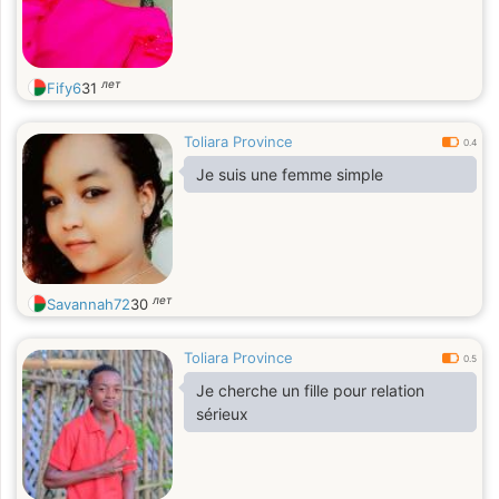
лет
Fify6
31
Toliara Province
0.4
Je suis une femme simple
лет
Savannah72
30
Toliara Province
0.5
Je cherche un fille pour relation
sérieux