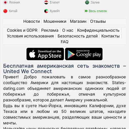
Япония
Египет
Залив
Китай
Кувейт
Весь список
Новости
|
Мошенники
|
Магазин
|
Отзывы
Cookies и GDPR
|
Реклама
|
О нас
|
Конфиденциальность
|
Условия использования
|
Безопасность детей
|
Контакты
|
FAQ
Бесплатная американская сеть знакомств –
United We Connect
Привет! Добро пожаловать в самое разнообразное
сообщество Америки для настоящих знакомств. States-
dating.com объединяет американских одиноких людей от
побережья до побережья, отмечая культурное
разнообразие, которое делает Америку уникальной.
Будь вы в суете Нью-Йорка, инновациях Калифорнии, духе
Техаса или в любом из 50 великих штатов, находите
совместимых американцев, разделяющих ваши ценности и
мечты.
Испытайте нашу полностью бесплатную платформу, которая