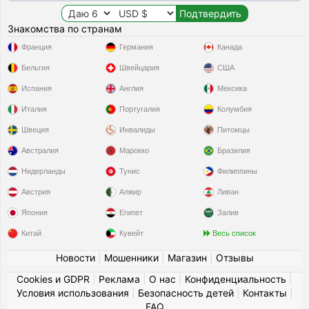
Знакомства по странам
Франция
Германия
Канада
Бельгия
Швейцария
США
Испания
Англия
Мексика
Италия
Португалия
Колумбия
Швеция
Инвалиды
Питомцы
Австралия
Марокко
Бразилия
Нидерланды
Тунис
Филиппины
Австрия
Алжир
Ливан
Япония
Египет
Залив
Китай
Кувейт
Весь список
Новости
|
Мошенники
|
Магазин
|
Отзывы
Cookies и GDPR
|
Реклама
|
О нас
|
Конфиденциальность
|
Условия использования
|
Безопасность детей
|
Контакты
|
FAQ