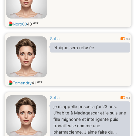
лет
Noro00
43
Sofia
0.3
éthique sera refusée
лет
Tomendry
41
Sofia
0.4
je m'appelle priscella j'ai 23 ans.
J'habite à Madagascar et je suis une
fille mignonne et intelligente puis
travailleuse comme une
pharmacienne. J'aime faire du