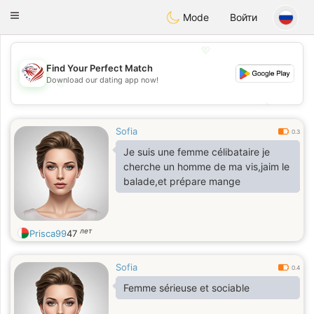
States
Dating
Toggle
Mode
Войти
navigation
💖
Find Your Perfect Match
Download our dating app now!
💖
💕
💕
Sofia
0.3
Je suis une femme célibataire je
cherche un homme de ma vis,jaim le
balade,et prépare mange
лет
Prisca99
47
Sofia
0.4
Femme sérieuse et sociable