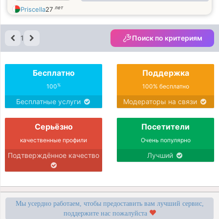
voyage et lire une livre romantique
лет
Priscella
27
1
Поиск по критериям
Бесплатно
Поддержка
%
100
100% бесплатно
Бесплатные услуги
Модераторы на связи
Серьёзно
Посетители
качественные профили
Очень популярно
Подтверждённое качество
Лучший
Мы усердно работаем, чтобы предоставить вам лучший сервис,
поддержите нас пожалуйста