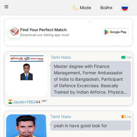
States
Dating
Toggle
Mode
Войти
navigation
💖
Find Your Perfect Match
Download our dating app now!
💖
💕
💕
Tamil Nadu
0.8
Master degree with Finance
Management, Former Ambassador
of India to Bangladesh, Participant
of Defence Excercises. Basically
Trained by Indian Airforce. Physicall
Trained by Indian Army as Cadet
лет
Jaydev1982
44
Under Officer in College Days.
Presently working with Banking
Tamil Nadu
sector as INDEPENDENT
0.6
ASSOCIATE.
yeah in have good look for