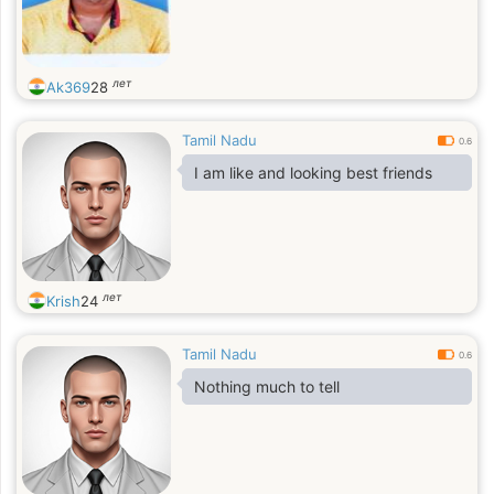
лет
Ak369
28
Tamil Nadu
0.6
I am like and looking best friends
лет
Krish
24
Tamil Nadu
0.6
Nothing much to tell