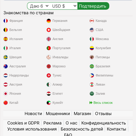
Знакомства по странам
Франция
Германия
Канада
Бельгия
Швейцария
США
Испания
Англия
Мексика
Италия
Португалия
Колумбия
Швеция
Инвалиды
Питомцы
Австралия
Марокко
Бразилия
Нидерланды
Тунис
Филиппины
Австрия
Алжир
Ливан
Япония
Египет
Залив
Китай
Кувейт
Весь список
Новости
|
Мошенники
|
Магазин
|
Отзывы
Cookies и GDPR
|
Реклама
|
О нас
|
Конфиденциальность
|
Условия использования
|
Безопасность детей
|
Контакты
|
FAQ