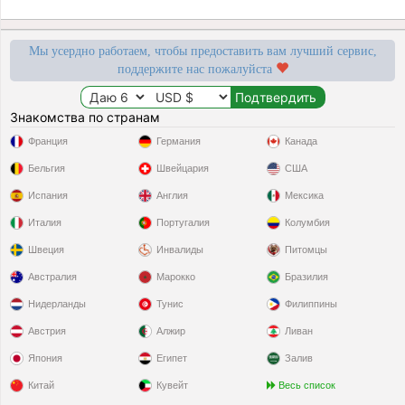
Мы усердно работаем, чтобы предоставить вам лучший сервис,
поддержите нас пожалуйста
Знакомства по странам
Франция
Германия
Канада
Бельгия
Швейцария
США
Испания
Англия
Мексика
Италия
Португалия
Колумбия
Швеция
Инвалиды
Питомцы
Австралия
Марокко
Бразилия
Нидерланды
Тунис
Филиппины
Австрия
Алжир
Ливан
Япония
Египет
Залив
Китай
Кувейт
Весь список