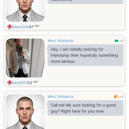
лет
Ebet2016
47
West Midlands
0.9
Hey. I am initially looking for
friendship then hopefully something
more serious.
лет
Karl0501
53
West Midlands
0.4
Call me Mk sure looking for a good
guy? Right here for you now