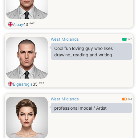
лет
Ajaay
43
West Midlands
0.7
Cool fun loving guy who likes
drawing, reading and writing
лет
Bigearsgls
35
West Midlands
0.4
professional modal / Artist