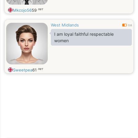
лет
Mkcojo56
59
West Midlands
0.6
I am loyal faithful respectable
women
лет
Sweetpea
61