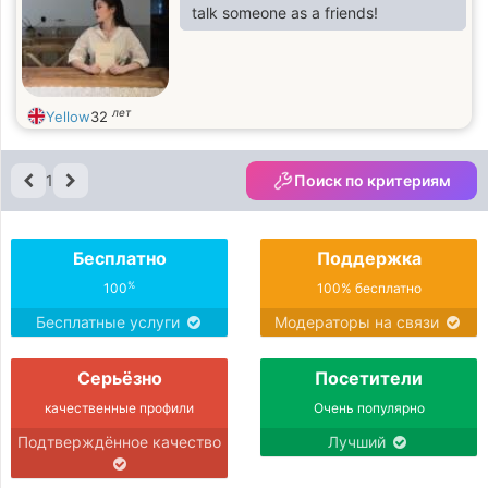
talk someone as a friends!
лет
Yellow
32
1
Поиск по критериям
Бесплатно
Поддержка
%
100
100% бесплатно
Бесплатные услуги
Модераторы на связи
Серьёзно
Посетители
качественные профили
Очень популярно
Подтверждённое качество
Лучший