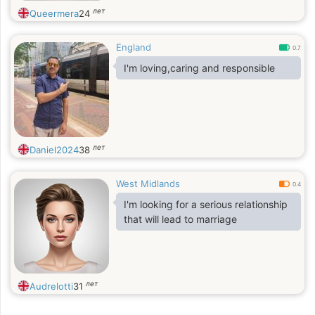
лет
Queermera
24
England
0.7
I'm loving,caring and responsible
лет
Daniel2024
38
West Midlands
0.4
I'm looking for a serious relationship
that will lead to marriage
лет
Audrelotti
31