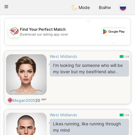
States
Dating
Toggle
Mode
Войти
navigation
💖
Find Your Perfect Match
💖
Download our dating app now!
💕
💕
West Midlands
0.8
I’m looking for someone who will be
my lover but my bestfriend also .
лет
Megan2005
20
West Midlands
0.8
Likes running, like running through
my mind