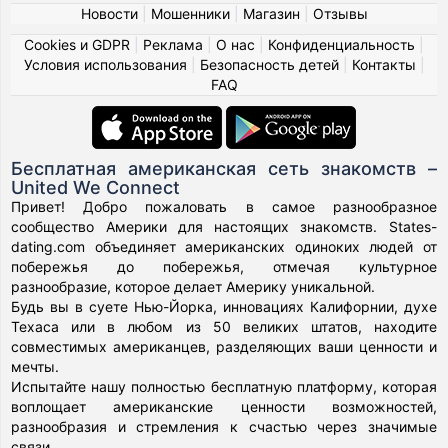
Новости
|
Мошенники
|
Магазин
|
Отзывы
Cookies и GDPR
|
Реклама
|
О нас
|
Конфиденциальность
|
Условия использования
|
Безопасность детей
|
Контакты
|
FAQ
Бесплатная американская сеть знакомств –
United We Connect
Привет! Добро пожаловать в самое разнообразное
сообщество Америки для настоящих знакомств. States-
dating.com объединяет американских одиноких людей от
побережья до побережья, отмечая культурное
разнообразие, которое делает Америку уникальной.
Будь вы в суете Нью-Йорка, инновациях Калифорнии, духе
Техаса или в любом из 50 великих штатов, находите
совместимых американцев, разделяющих ваши ценности и
мечты.
Испытайте нашу полностью бесплатную платформу, которая
воплощает американские ценности возможностей,
разнообразия и стремления к счастью через значимые
связи.