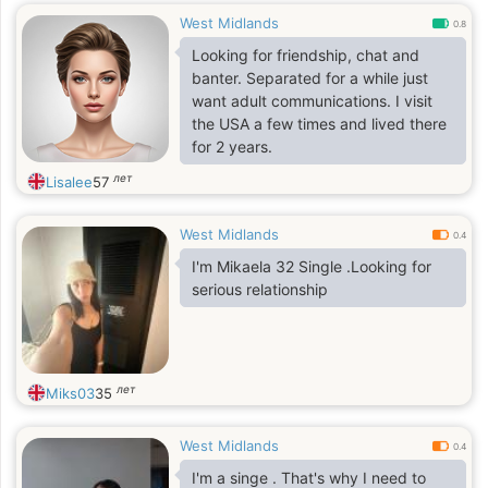
West Midlands
0.8
Looking for friendship, chat and
banter. Separated for a while just
want adult communications. I visit
the USA a few times and lived there
for 2 years.
лет
Lisalee
57
West Midlands
0.4
I'm Mikaela 32 Single .Looking for
serious relationship
лет
Miks03
35
West Midlands
0.4
I'm a singe . That's why I need to