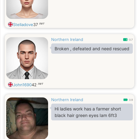
лет
Stelladove
37
Northern Ireland
0.7
Broken , defeated and need rescued
лет
John1690
42
Northern Ireland
0.9
Hi ladies work has a farmer short
black hair green eyes Iam 6ft3