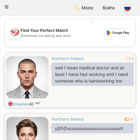
States
Dating
Toggle
Mode
Войти
navigation
💖
Find Your Perfect Match
💖
Download our dating app now!
💕
💕
Northern Ireland
0
well I mean medical doctor and at
least I have had working and I need
someone who is hardworking too
лет
Drkelvin
40
Northern Ireland
0.1
uj0h[huuuuuuuuuuuuuuuuuuuuutr