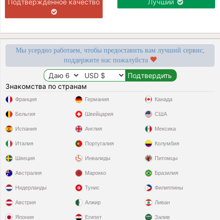
Подтверждённое качество
Лучший
Мы усердно работаем, чтобы предоставить вам лучший сервис,
поддержите нас пожалуйста
Знакомства по странам
Франция
Германия
Канада
Бельгия
Швейцария
США
Испания
Англия
Мексика
Италия
Португалия
Колумбия
Швеция
Инвалиды
Питомцы
Австралия
Марокко
Бразилия
Нидерланды
Тунис
Филиппины
Австрия
Алжир
Ливан
Япония
Египет
Залив