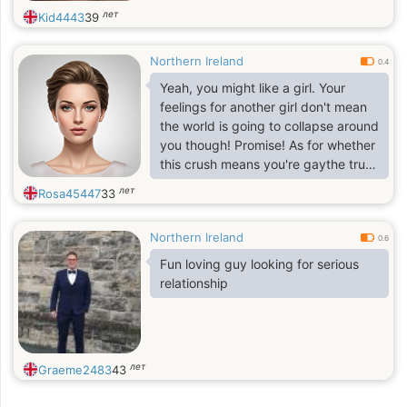
лет
Kid4443
39
Northern Ireland
0.4
Yeah, you might like a girl. Your
feelings for another girl don't mean
the world is going to collapse around
you though! Promise! As for whether
this crush means you're gaythe truth
of the matter is that nobody can
лет
Rosa45447
33
answer that but yourself.
Northern Ireland
0.6
Fun loving guy looking for serious
relationship
лет
Graeme2483
43