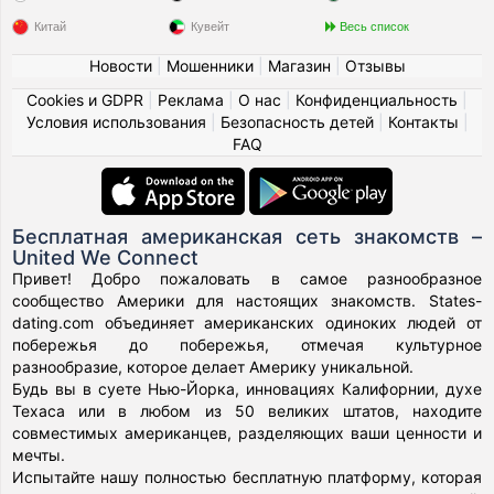
Китай
Кувейт
Весь список
Новости
|
Мошенники
|
Магазин
|
Отзывы
Cookies и GDPR
|
Реклама
|
О нас
|
Конфиденциальность
|
Условия использования
|
Безопасность детей
|
Контакты
|
FAQ
Бесплатная американская сеть знакомств –
United We Connect
Привет! Добро пожаловать в самое разнообразное
сообщество Америки для настоящих знакомств. States-
dating.com объединяет американских одиноких людей от
побережья до побережья, отмечая культурное
разнообразие, которое делает Америку уникальной.
Будь вы в суете Нью-Йорка, инновациях Калифорнии, духе
Техаса или в любом из 50 великих штатов, находите
совместимых американцев, разделяющих ваши ценности и
мечты.
Испытайте нашу полностью бесплатную платформу, которая