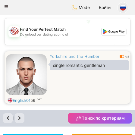
States
Dating
Toggle
Mode
Войти
navigation
💖
Find Your Perfect Match
Download our dating app now!
💖
💕
💕
Yorkshire and the Humber
0.5
single romantic gentleman
лет
English01
56
1
Поиск по критериям