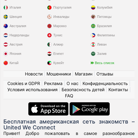
Италия
Португалия
Колумбия
Швеция
Инвалиды
Питомцы
Австралия
Марокко
Бразилия
Нидерланды
Тунис
Филиппины
Австрия
Алжир
Ливан
Япония
Египет
Залив
Китай
Кувейт
Весь список
Новости
|
Мошенники
|
Магазин
|
Отзывы
Cookies и GDPR
|
Реклама
|
О нас
|
Конфиденциальность
|
Условия использования
|
Безопасность детей
|
Контакты
|
FAQ
Бесплатная американская сеть знакомств –
United We Connect
Привет! Добро пожаловать в самое разнообразное