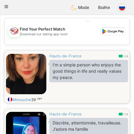
States
Dating
Toggle
Mode
Войти
navigation
💖
Find Your Perfect Match
Download our dating app now!
💖
💕
💕
Hauts-de-France
0.8
I’m a simple person who enjoys the
good things in life and really values
my peace.
лет
Minouche
39
Hauts-de-France
0.8
Discrète, attentionnée, travailleuse.
J’adore ma famille