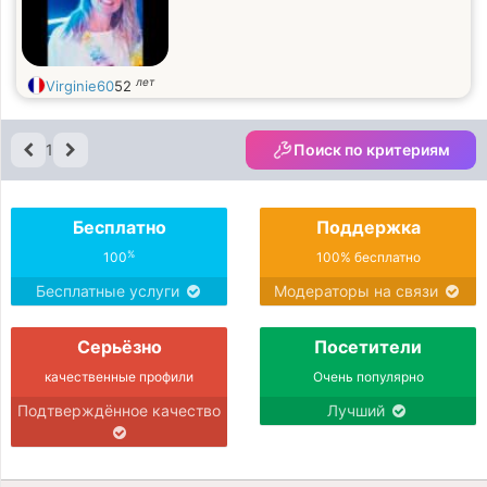
лет
Virginie60
52
1
Поиск по критериям
Бесплатно
Поддержка
%
100
100% бесплатно
Бесплатные услуги
Модераторы на связи
Серьёзно
Посетители
качественные профили
Очень популярно
Подтверждённое качество
Лучший