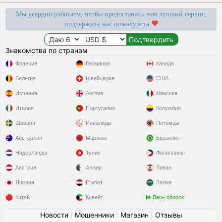
Мы усердно работаем, чтобы предоставить вам лучший сервис,
поддержите нас пожалуйста
Знакомства по странам
Франция
Германия
Канада
Бельгия
Швейцария
США
Испания
Англия
Мексика
Италия
Португалия
Колумбия
Швеция
Инвалиды
Питомцы
Австралия
Марокко
Бразилия
Нидерланды
Тунис
Филиппины
Австрия
Алжир
Ливан
Япония
Египет
Залив
Китай
Кувейт
Весь список
Новости
|
Мошенники
|
Магазин
|
Отзывы