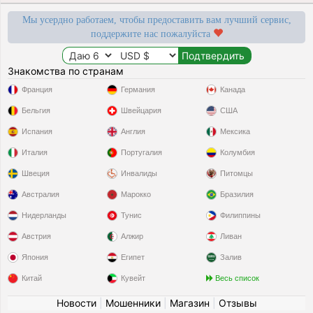
Мы усердно работаем, чтобы предоставить вам лучший сервис,
поддержите нас пожалуйста
Знакомства по странам
Франция
Германия
Канада
Бельгия
Швейцария
США
Испания
Англия
Мексика
Италия
Португалия
Колумбия
Швеция
Инвалиды
Питомцы
Австралия
Марокко
Бразилия
Нидерланды
Тунис
Филиппины
Австрия
Алжир
Ливан
Япония
Египет
Залив
Китай
Кувейт
Весь список
Новости
|
Мошенники
|
Магазин
|
Отзывы