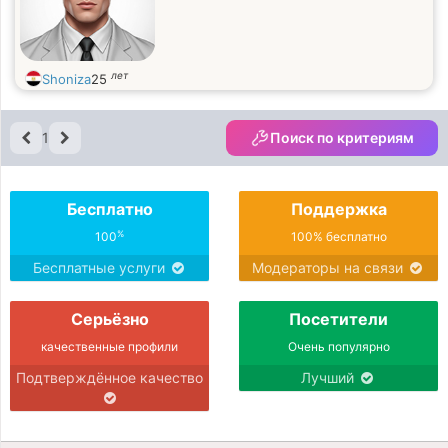
лет
Shoniza
25
1
Поиск по критериям
Бесплатно
Поддержка
%
100
100% бесплатно
Бесплатные услуги
Модераторы на связи
Серьёзно
Посетители
качественные профили
Очень популярно
Подтверждённое качество
Лучший