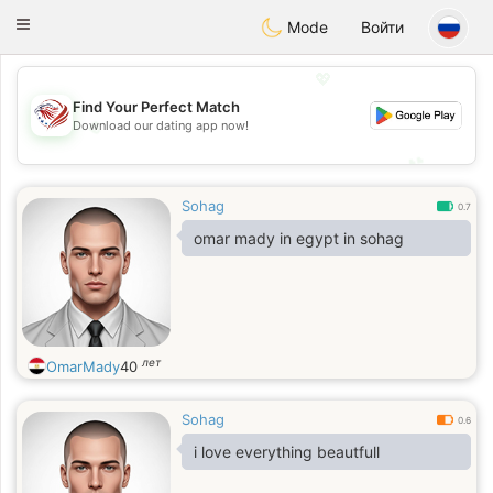
States
Dating
Toggle
Mode
Войти
navigation
💖
Find Your Perfect Match
Download our dating app now!
💖
💕
💕
Sohag
0.7
omar mady in egypt in sohag
лет
OmarMady
40
Sohag
0.6
i love everything beautfull