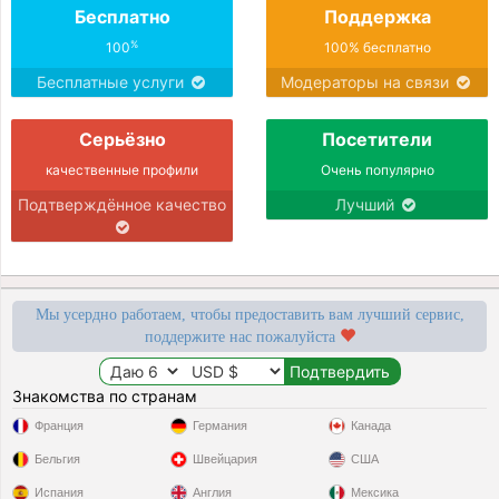
Бесплатно
Поддержка
%
100
100% бесплатно
Бесплатные услуги
Модераторы на связи
Серьёзно
Посетители
качественные профили
Очень популярно
Подтверждённое качество
Лучший
Мы усердно работаем, чтобы предоставить вам лучший сервис,
поддержите нас пожалуйста
Знакомства по странам
Франция
Германия
Канада
Бельгия
Швейцария
США
Испания
Англия
Мексика