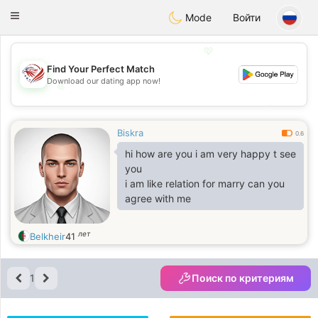
States
Dating
Toggle
Mode
Войти
navigation
💖
Find Your Perfect Match
Download our dating app now!
💖
💕
💕
Biskra
0.6
hi how are you i am very happy t see
you
i am like relation for marry can you
agree with me
лет
Belkheir
41
1
Поиск по критериям