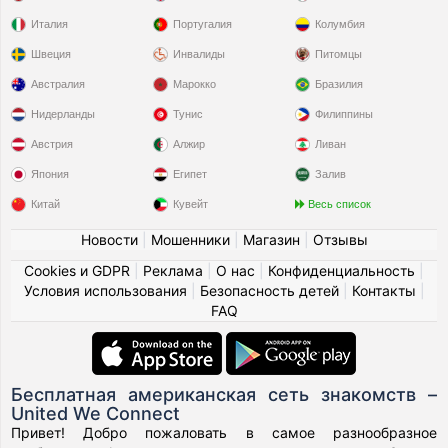
Италия
Португалия
Колумбия
Швеция
Инвалиды
Питомцы
Австралия
Марокко
Бразилия
Нидерланды
Тунис
Филиппины
Австрия
Алжир
Ливан
Япония
Египет
Залив
Китай
Кувейт
Весь список
Новости
|
Мошенники
|
Магазин
|
Отзывы
Cookies и GDPR
|
Реклама
|
О нас
|
Конфиденциальность
|
Условия использования
|
Безопасность детей
|
Контакты
|
FAQ
Бесплатная американская сеть знакомств –
United We Connect
Привет! Добро пожаловать в самое разнообразное