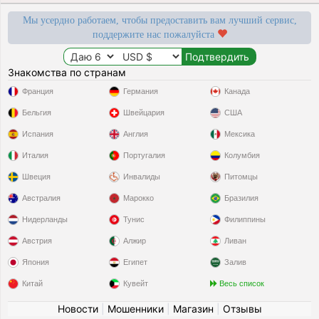
Мы усердно работаем, чтобы предоставить вам лучший сервис,
поддержите нас пожалуйста
Знакомства по странам
Франция
Германия
Канада
Бельгия
Швейцария
США
Испания
Англия
Мексика
Италия
Португалия
Колумбия
Швеция
Инвалиды
Питомцы
Австралия
Марокко
Бразилия
Нидерланды
Тунис
Филиппины
Австрия
Алжир
Ливан
Япония
Египет
Залив
Китай
Кувейт
Весь список
Новости
|
Мошенники
|
Магазин
|
Отзывы