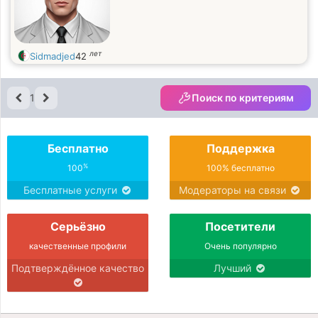
лет
Sidmadjed
42
1
Поиск по критериям
Бесплатно
Поддержка
%
100
100% бесплатно
Бесплатные услуги
Модераторы на связи
Серьёзно
Посетители
качественные профили
Очень популярно
Подтверждённое качество
Лучший