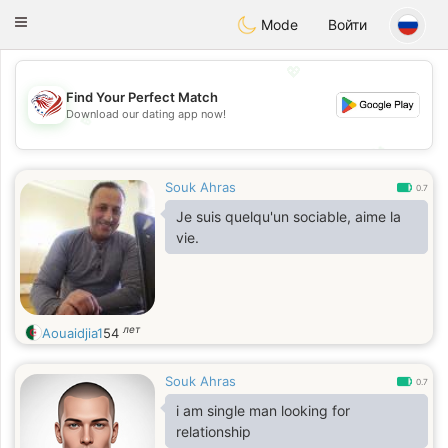
States
Dating
Toggle
Mode
Войти
navigation
💖
Find Your Perfect Match
Download our dating app now!
💖
💕
💕
Souk Ahras
0.7
Je suis quelqu'un sociable, aime la
vie.
лет
Aouaidjia1
54
Souk Ahras
0.7
i am single man looking for
relationship