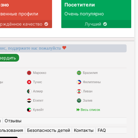
зно
Посетители
твенные профили
Очень популярно
ерждённое качество
Лучший
вис, поддержите нас пожалуйста
Марокко
Бразилия
ды
Тунис
Филиппины
Алжир
Ливан
Египет
Залив
Кувейт
Весь список
н
|
Отзывы
ользования
|
Безопасность детей
|
Контакты
|
FAQ