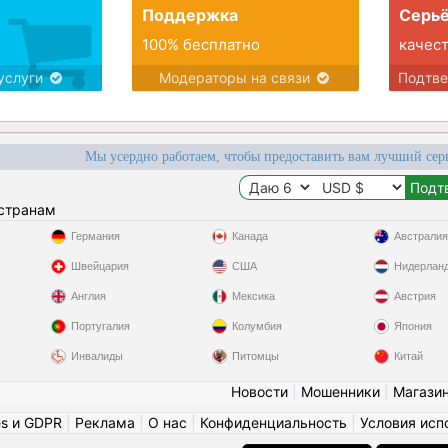
Поддержка
Серьё
100% бесплатно
качес
услуги
Модераторы на связи
Подтв
Мы усердно работаем, чтобы предоставить вам лучший сер
 странам
Германия
Канада
Австралия
Швейцария
США
Нидерлан
Англия
Мексика
Австрия
Португалия
Колумбия
Япония
Инвалиды
Питомцы
Китай
Новости
|
Мошенники
|
Магази
es и GDPR
|
Реклама
|
О нас
|
Конфиденциальность
|
Условия исп