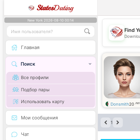
States
Dating
New York 2026-08-10 00:14
Find Y
Downloa
Главная
Поиск
Все профили
Подбор пары
Использовать карту
ле
Donsmith
20
Мои сообщения
1
Чат