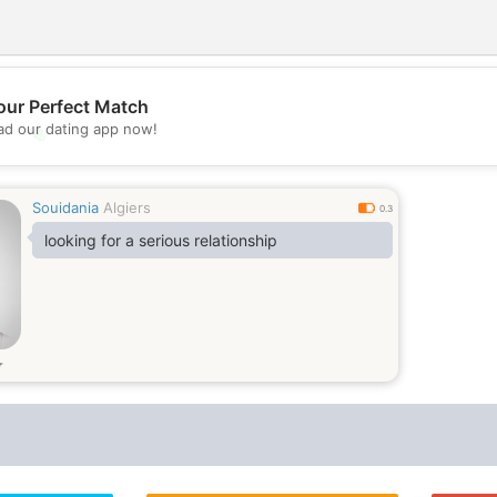
our Perfect Match
d our dating app now!
💖
💕
Souidania
Algiers
0.3
looking for a serious relationship
т