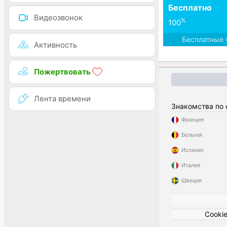
Бесплатно
Видеозвонок
%
100
Бесплатные 
Активность
Пожертвовать
Лента времени
Знакомства по
Франция
Бельгия
Испания
Италия
Швеция
Cooki