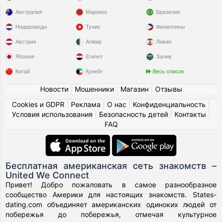
Австралия
Марокко
Бразилия
Нидерланды
Тунис
Филиппины
Австрия
Алжир
Ливан
Япония
Египет
Залив
Китай
Кувейт
Весь список
Новости
|
Мошенники
|
Магазин
|
Отзывы
Cookies и GDPR
|
Реклама
|
О нас
|
Конфиденциальность
|
Условия использования
|
Безопасность детей
|
Контакты
|
FAQ
Бесплатная американская сеть знакомств –
United We Connect
Привет! Добро пожаловать в самое разнообразное
сообщество Америки для настоящих знакомств. States-
dating.com объединяет американских одиноких людей от
побережья до побережья, отмечая культурное