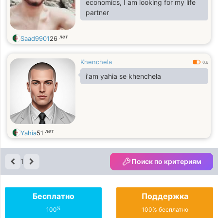
economics, I am looking for my life
partner
лет
Saad9901
26
Khenchela
0.6
i'am yahia se khenchela
лет
Yahia
51
1
Поиск по критериям
Бесплатно
Поддержка
%
100
100% бесплатно