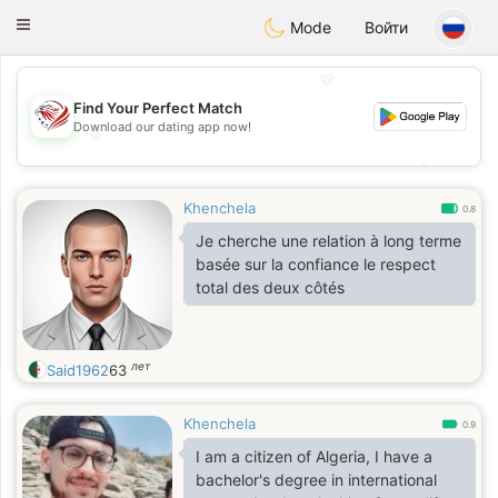
States
Dating
Toggle
Mode
Войти
navigation
💖
Find Your Perfect Match
Download our dating app now!
💖
💕
💕
Khenchela
0.8
Je cherche une relation à long terme
basée sur la confiance le respect
total des deux côtés
лет
Said1962
63
Khenchela
0.9
I am a citizen of Algeria, I have a
bachelor's degree in international