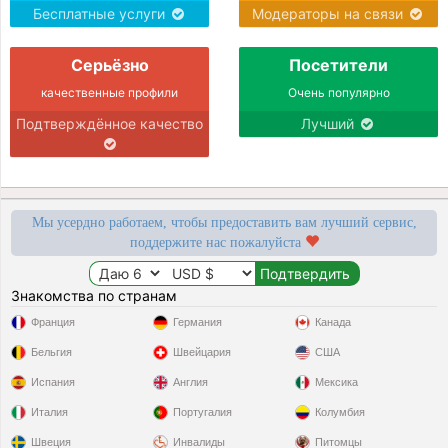
Бесплатные услуги
Модераторы на связи
Серьёзно
Посетители
качественные профили
Очень популярно
Подтверждённое качество
Лучший
Мы усердно работаем, чтобы предоставить вам лучший сервис,
поддержите нас пожалуйста
Знакомства по странам
Франция
Германия
Канада
Бельгия
Швейцария
США
Испания
Англия
Мексика
Италия
Португалия
Колумбия
Швеция
Инвалиды
Питомцы