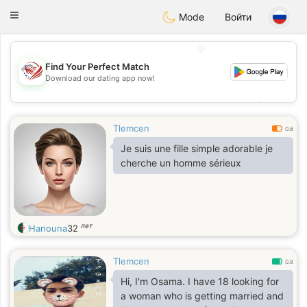
States
Dating
Toggle
Mode
Войти
navigation
💖
Find Your Perfect Match
Download our dating app now!
💖
💕
💕
Tlemcen
0.6
Je suis une fille simple adorable je
cherche un homme sérieux
лет
Hanouna
32
Tlemcen
0.8
Hi, I'm Osama. I have 18 looking for
a woman who is getting married and