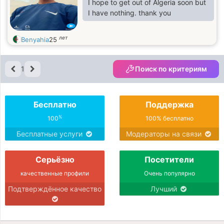
I hope to get out of Algeria soon but
I have nothing. thank you
лет
Benyahia
25
1
Поиск по критериям
Бесплатно
Поддержка
%
100
100% бесплатно
Бесплатные услуги
Модераторы на связи
Серьёзно
Посетители
качественные профили
Очень популярно
Подтверждённое качество
Лучший