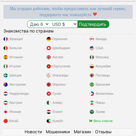
Мы усердно работаем, чтобы предоставить вам лучший сервис,
поддержите нас пожалуйста
Знакомства по странам
Франция
Германия
Канада
Бельгия
Швейцария
США
Испания
Англия
Мексика
Италия
Португалия
Колумбия
Швеция
Инвалиды
Питомцы
Австралия
Марокко
Бразилия
Нидерланды
Тунис
Филиппины
Австрия
Алжир
Ливан
Япония
Египет
Залив
Китай
Кувейт
Весь список
Новости
|
Мошенники
|
Магазин
|
Отзывы