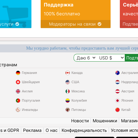
Поддержка
Серьё
100% бесплатно
качес
услуги
Модераторы на связи
Подтв
Мы усердно работаем, чтобы предоставить вам лучший сер
 странам
Германия
Канада
Австралия
Швейцария
США
Нидерлан
Англия
Мексика
Австрия
Португалия
Колумбия
Япония
Инвалиды
Питомцы
Китай
Новости
|
Мошенники
|
Магази
es и GDPR
|
Реклама
|
О нас
|
Конфиденциальность
|
Условия исп