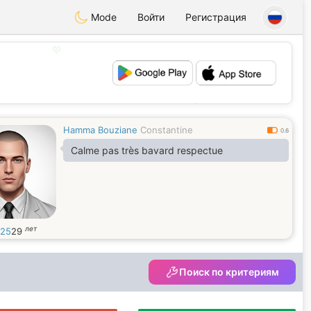
Mode
Войти
Регистрация
💖
💕
Hamma Bouziane
Constantine
0.6
Calme pas très bavard respectue
лет
25
29
Поиск по критериям