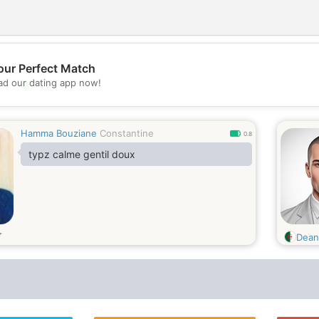
our Perfect Match
d our dating app now!
💖
💕
Hamma Bouziane
Constantine
0.8
typz calme gentil doux
т
Dean