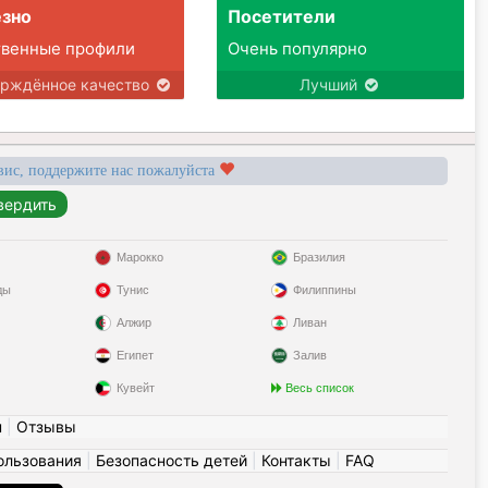
зно
Посетители
твенные профили
Очень популярно
ерждённое качество
Лучший
вис, поддержите нас пожалуйста
Марокко
Бразилия
ды
Тунис
Филиппины
Алжир
Ливан
Египет
Залив
Кувейт
Весь список
н
|
Отзывы
ользования
|
Безопасность детей
|
Контакты
|
FAQ