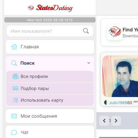
States
Dating
New York 2026-08-06 14:15
Find Y
Downloa
Главная
Поиск
Все профили
Подбор пары
Использовать карту
ле
Julio1966
60
Мои сообщения
1
Чат