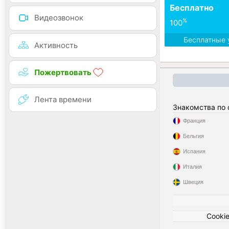
Бесплатно
Видеозвонок
%
100
Бесплатные 
Активность
Пожертвовать
Лента времени
Знакомства по
Франция
Бельгия
Испания
Италия
Швеция
Cooki