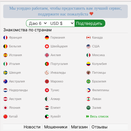
Мы усердно работаем, чтобы предоставить вам лучший сервис,
поддержите нас пожалуйста
Знакомства по странам
Франция
Германия
Канада
Бельгия
Швейцария
США
Испания
Англия
Мексика
Италия
Португалия
Колумбия
Швеция
Инвалиды
Питомцы
Австралия
Марокко
Бразилия
Нидерланды
Тунис
Филиппины
Австрия
Алжир
Ливан
Япония
Египет
Залив
Китай
Кувейт
Весь список
Новости
|
Мошенники
|
Магазин
|
Отзывы