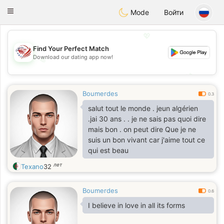
States
Dating
Toggle
Mode
Войти
navigation
💖
Find Your Perfect Match
Download our dating app now!
💖
💕
💕
Boumerdes
0.3
salut tout le monde . jeun algérien
.jai 30 ans . . je ne sais pas quoi dire
mais bon . on peut dire Que je ne
suis un bon vivant car j'aime tout ce
qui est beau
лет
Texano
32
Boumerdes
0.6
I believe in love in all its forms