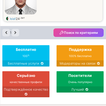
лет
Isla1
24
1
Поиск по критериям
Бесплатно
Поддержка
%
100
100% бесплатно
Бесплатные услуги
Модераторы на связи
Серьёзно
Посетители
качественные профили
Очень популярно
Подтверждённое качество
Лучший