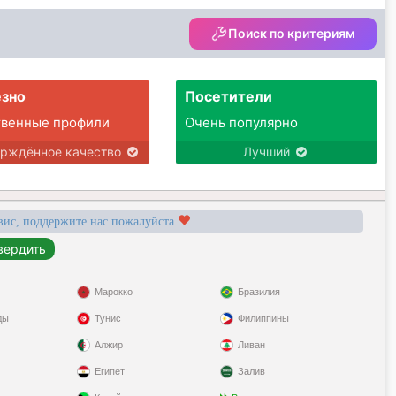
Поиск по критериям
зно
Посетители
твенные профили
Очень популярно
ерждённое качество
Лучший
вис, поддержите нас пожалуйста
Марокко
Бразилия
ды
Тунис
Филиппины
Алжир
Ливан
Египет
Залив