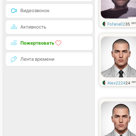
Видеозвонок
ле
Fofana02
35
Активность
Пожертвовать
Лента времени
ле
Alex2224
24