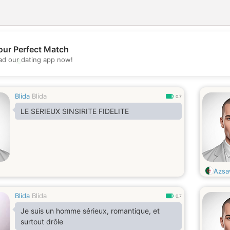
our Perfect Match
💖
d our dating app now!
💕
Blida
Blida
0.7
LE SERIEUX SINSIRITE FIDELITE
Azsa
Blida
Blida
0.7
Je suis un homme sérieux, romantique, et
surtout drôle