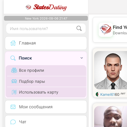
States
Dating
New York 2026-08-06 21:47
Find Y
Downloa
Главная
Поиск
Все профили
Подбор пары
Использовать карту
лет
Kamel61
60
Мои сообщения
Чат