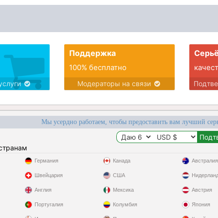
Поддержка
Серьё
100% бесплатно
качес
услуги
Модераторы на связи
Подтв
Мы усердно работаем, чтобы предоставить вам лучший сер
 странам
Германия
Канада
Австралия
Швейцария
США
Нидерлан
Англия
Мексика
Австрия
Португалия
Колумбия
Япония