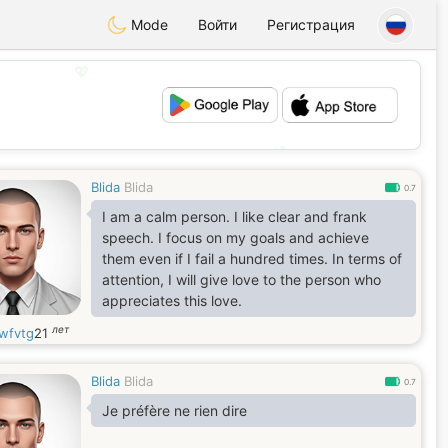
Mode
Войти
Регистрация
💖
💕
Blida
Blida
0.7
I am a calm person. I like clear and frank
speech. I focus on my goals and achieve
them even if I fail a hundred times. In terms of
attention, I will give love to the person who
appreciates this love.
лет
wfvtg
21
Blida
Blida
0.7
Je préfère ne rien dire