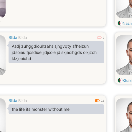
т
Nazm
Blida
Blida
0
Asdj zuhggdiouhzahs sjhgvqty sfheizuh
jdsoieu fjosdiue jjdjsoie jdlskjeoihgds oikjzoh
klzjeoiuhd
т
Khal
Blida
Blida
0.6
the life its monster without me