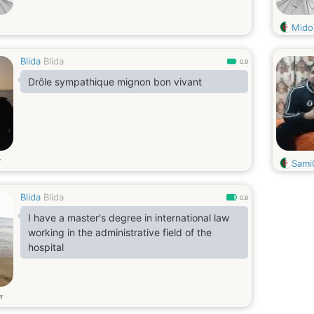
Mido
Blida
Blida
0.9
Drôle sympathique mignon bon vivant
т
Sami
Blida
Blida
0.8
I have a master's degree in international law
working in the administrative field of the
hospital
т