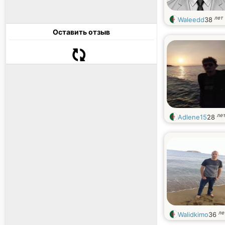
лет
Waleedd
38
Оставить отзыв
ле
Adlene15
28
ле
Walidkimo
36