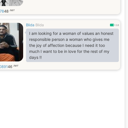
лет
78
48
Blida
Blida
0.8
I am looking for a woman of values ​​an honest
responsible person a woman who gives me
the joy of affection because I need it too
much I want to be in love for the rest of my
days !!
лет
0891
46