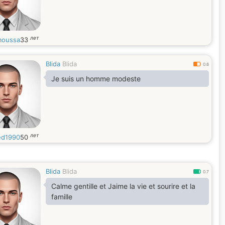
лет
oussa
33
Blida
Blida
0.6
Je suis un homme modeste
лет
ed1990
50
Blida
Blida
0.7
Calme gentille et Jaime la vie et sourire et la
famille