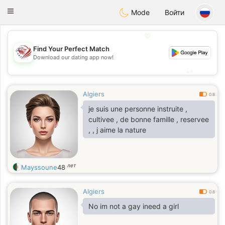
States
Dating
Toggle
Mode
Войти
navigation
💖
Find Your Perfect Match
💖
Download our dating app now!
💕
💕
Algiers
0.6
je suis une personne instruite ,
cultivee , de bonne famille , reservee
, , j aime la nature
лет
Mayssoune
48
Algiers
0.6
No im not a gay ineed a girl