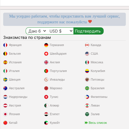
Мы усердно работаем, чтобы предоставить вам лучший сервис,
поддержите нас пожалуйста
Знакомства по странам
Франция
Германия
Канада
Бельгия
Швейцария
США
Испания
Англия
Мексика
Италия
Португалия
Колумбия
Швеция
Инвалиды
Питомцы
Австралия
Марокко
Бразилия
Нидерланды
Тунис
Филиппины
Австрия
Алжир
Ливан
Япония
Египет
Залив
Китай
Кувейт
Весь список