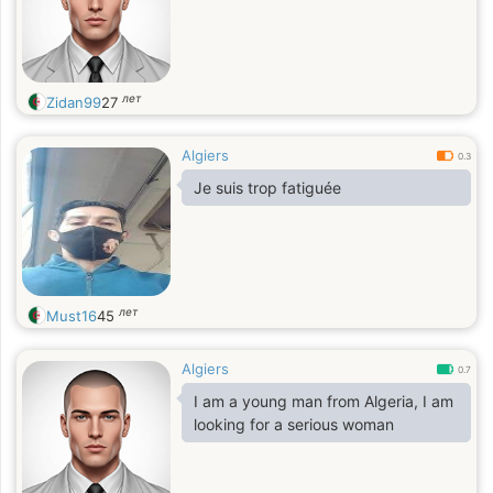
лет
Zidan99
27
Algiers
0.3
Je suis trop fatiguée
лет
Must16
45
Algiers
0.7
I am a young man from Algeria, I am
looking for a serious woman