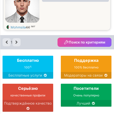
лет
Mohmsila
44
1
Поиск по критериям
Бесплатно
Поддержка
%
100
100% бесплатно
Бесплатные услуги
Модераторы на связи
Серьёзно
Посетители
качественные профили
Очень популярно
Подтверждённое качество
Лучший