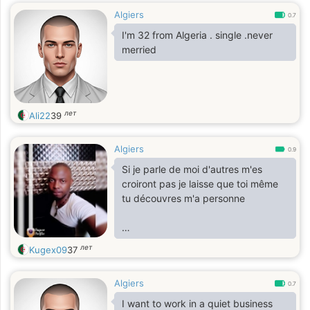
Algiers
0.7
I'm 32 from Algeria . single .never
merried
лет
Ali22
39
Algiers
0.9
Si je parle de moi d'autres m'es
croiront pas je laisse que toi même
tu découvres m'a personne
Je laisse ma correspondance à
лет
Kugex09
37
comprendre ma personnalité
Algiers
0.7
I want to work in a quiet business