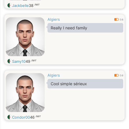
лет
Jackbelle
38
Algiers
0.6
Really I need family
лет
Samy10
49
Algiers
0.6
Cool simple sérieux
лет
Condor00
46