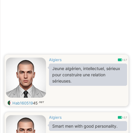
Algiers
0.7
Jeune algérien, intellectuel, sérieux
pour construire une relation
sérieuses.
лет
Hab160519
45
Algiers
0.7
Smart men with good personality.