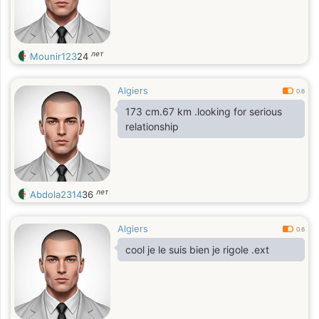
лет
Mounir123
24
Algiers
0.6
173 cm.67 km .looking for serious
relationship
лет
Abdola2314
36
Algiers
0.6
cool je le suis bien je rigole .ext