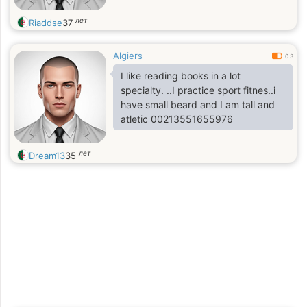
лет
Riaddse
37
Algiers
0.3
I like reading books in a lot
specialty. ..I practice sport fitnes..i
have small beard and I am tall and
atletic 00213551655976
лет
Dream13
35