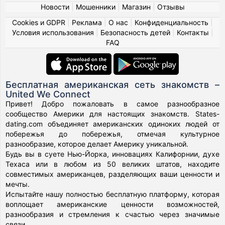
Новости
|
Мошенники
|
Магазин
|
Отзывы
Cookies и GDPR
|
Реклама
|
О нас
|
Конфиденциальность
|
Условия использования
|
Безопасность детей
|
Контакты
|
FAQ
Бесплатная американская сеть знакомств –
United We Connect
Привет! Добро пожаловать в самое разнообразное
сообщество Америки для настоящих знакомств. States-
dating.com объединяет американских одиноких людей от
побережья до побережья, отмечая культурное
разнообразие, которое делает Америку уникальной.
Будь вы в суете Нью-Йорка, инновациях Калифорнии, духе
Техаса или в любом из 50 великих штатов, находите
совместимых американцев, разделяющих ваши ценности и
мечты.
Испытайте нашу полностью бесплатную платформу, которая
воплощает американские ценности возможностей,
разнообразия и стремления к счастью через значимые
связи.