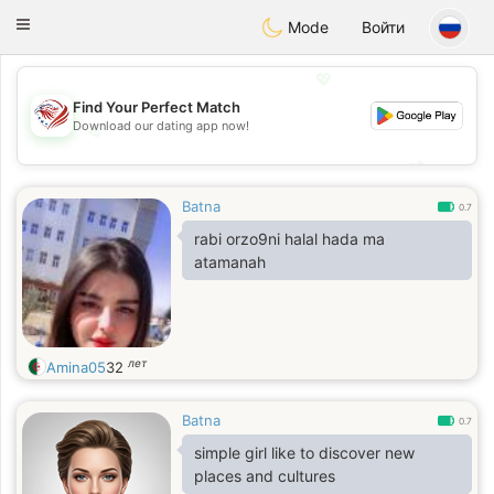
States
Dating
Toggle
Mode
Войти
navigation
💖
Find Your Perfect Match
Download our dating app now!
💖
💕
💕
Batna
0.7
rabi orzo9ni halal hada ma
atamanah
лет
Amina05
32
Batna
0.7
simple girl like to discover new
places and cultures