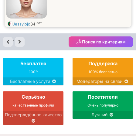
лет
Jessyjojo
34
1
Поиск по критериям
Бесплатно
Поддержка
%
100
100% бесплатно
Бесплатные услуги
Модераторы на связи
Серьёзно
Посетители
качественные профили
Очень популярно
Подтверждённое качество
Лучший