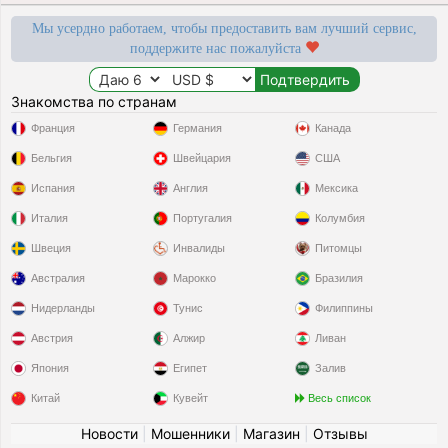
Мы усердно работаем, чтобы предоставить вам лучший сервис,
поддержите нас пожалуйста
Знакомства по странам
Франция
Германия
Канада
Бельгия
Швейцария
США
Испания
Англия
Мексика
Италия
Португалия
Колумбия
Швеция
Инвалиды
Питомцы
Австралия
Марокко
Бразилия
Нидерланды
Тунис
Филиппины
Австрия
Алжир
Ливан
Япония
Египет
Залив
Китай
Кувейт
Весь список
Новости
|
Мошенники
|
Магазин
|
Отзывы