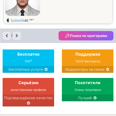
лет
Solite69
46
1
Поиск по критериям
Бесплатно
Поддержка
%
100
100% бесплатно
Бесплатные услуги
Модераторы на связи
Серьёзно
Посетители
качественные профили
Очень популярно
Подтверждённое качество
Лучший