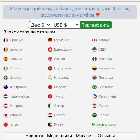
Мы усердно работаем, чтобы предоставить вам лучший сервис,
поддержите нас пожалуйста
Знакомства по странам
Франция
Германия
Канада
Бельгия
Швейцария
США
Испания
Англия
Мексика
Италия
Португалия
Колумбия
Швеция
Инвалиды
Питомцы
Австралия
Марокко
Бразилия
Нидерланды
Тунис
Филиппины
Австрия
Алжир
Ливан
Япония
Египет
Залив
Китай
Кувейт
Весь список
Новости
|
Мошенники
|
Магазин
|
Отзывы