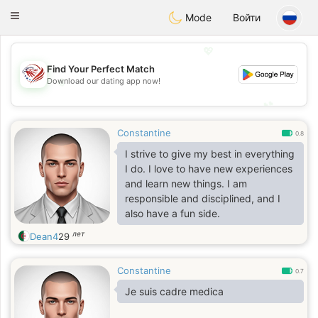
States
Dating
Toggle
Mode
Войти
navigation
💖
Find Your Perfect Match
Download our dating app now!
💖
💕
💕
Constantine
0.8
I strive to give my best in everything
I do. I love to have new experiences
and learn new things. I am
responsible and disciplined, and I
also have a fun side.
лет
Dean4
29
Constantine
0.7
Je suis cadre medica