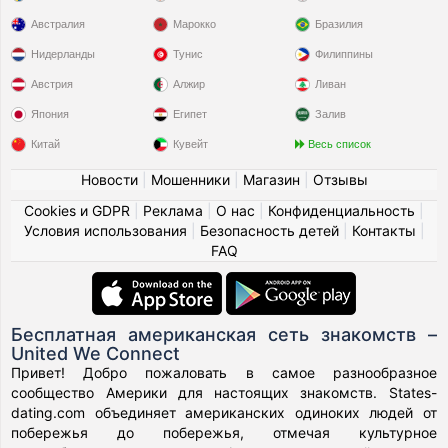
Австралия
Марокко
Бразилия
Нидерланды
Тунис
Филиппины
Австрия
Алжир
Ливан
Япония
Египет
Залив
Китай
Кувейт
Весь список
Новости
|
Мошенники
|
Магазин
|
Отзывы
Cookies и GDPR
|
Реклама
|
О нас
|
Конфиденциальность
|
Условия использования
|
Безопасность детей
|
Контакты
|
FAQ
Бесплатная американская сеть знакомств –
United We Connect
Привет! Добро пожаловать в самое разнообразное
сообщество Америки для настоящих знакомств. States-
dating.com объединяет американских одиноких людей от
побережья до побережья, отмечая культурное