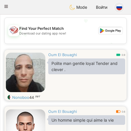
States
Dating
Toggle
Mode
Войти
navigation
💖
Find Your Perfect Match
Download our dating app now!
💖
💕
💕
Oum El Bouaghi
0.9
Polite man gentle loyal Tender and
clever .
лет
Nonoboo
44
Oum El Bouaghi
0.6
Un homme simple qui aime la vie