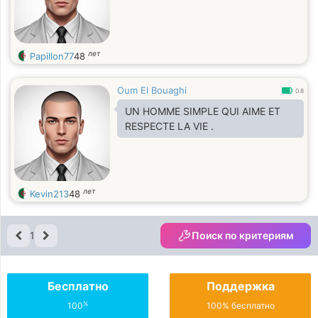
лет
Papillon77
48
Oum El Bouaghi
0.8
UN HOMME SIMPLE QUI AIME ET
RESPECTE LA VIE .
лет
Kevin213
48
1
Поиск по критериям
Бесплатно
Поддержка
%
100
100% бесплатно