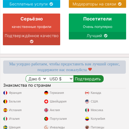
Бесплатные услуги
Модераторы на связи
Серьёзно
Посетители
качественные профили
Очень популярно
Подтверждённое качество
Лучший
Мы усердно работаем, чтобы предоставить вам лучший сервис,
поддержите нас пожалуйста
Знакомства по странам
Франция
Германия
Канада
Бельгия
Швейцария
США
Испания
Англия
Мексика
Италия
Португалия
Колумбия
Швеция
Инвалиды
Питомцы