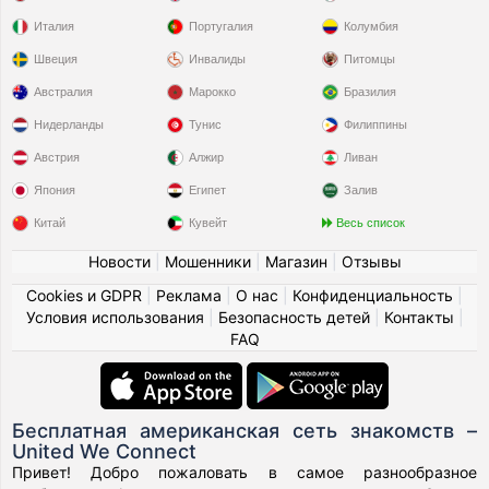
Италия
Португалия
Колумбия
Швеция
Инвалиды
Питомцы
Австралия
Марокко
Бразилия
Нидерланды
Тунис
Филиппины
Австрия
Алжир
Ливан
Япония
Египет
Залив
Китай
Кувейт
Весь список
Новости
|
Мошенники
|
Магазин
|
Отзывы
Cookies и GDPR
|
Реклама
|
О нас
|
Конфиденциальность
|
Условия использования
|
Безопасность детей
|
Контакты
|
FAQ
Бесплатная американская сеть знакомств –
United We Connect
Привет! Добро пожаловать в самое разнообразное