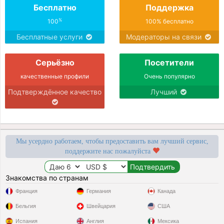
Бесплатно
Поддержка
%
100
100% бесплатно
Бесплатные услуги
Модераторы на связи
Серьёзно
Посетители
качественные профили
Очень популярно
Подтверждённое качество
Лучший
Мы усердно работаем, чтобы предоставить вам лучший сервис,
поддержите нас пожалуйста
Знакомства по странам
Франция
Германия
Канада
Бельгия
Швейцария
США
Испания
Англия
Мексика