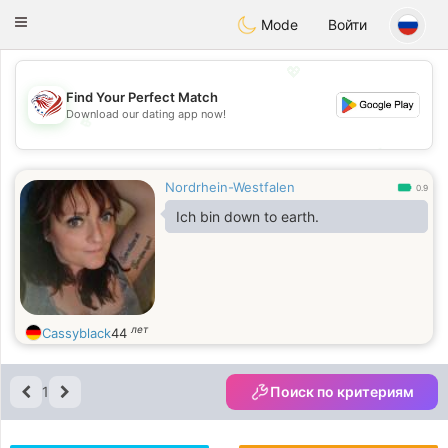
States
Dating
Toggle
Mode
Войти
navigation
💖
Find Your Perfect Match
Download our dating app now!
💖
💕
💕
Nordrhein-Westfalen
0.9
Ich bin down to earth.
лет
Cassyblack
44
1
Поиск по критериям