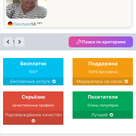
лет
Oskotyen
58
1
Поиск по критериям
Бесплатно
Поддержка
%
100
100% бесплатно
Бесплатные услуги
Модераторы на связи
Серьёзно
Посетители
качественные профили
Очень популярно
Подтверждённое качество
Лучший