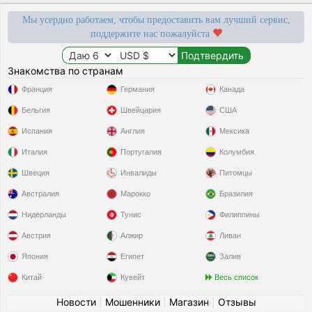
Мы усердно работаем, чтобы предоставить вам лучший сервис,
поддержите нас пожалуйста
Знакомства по странам
Франция
Германия
Канада
Бельгия
Швейцария
США
Испания
Англия
Мексика
Италия
Португалия
Колумбия
Швеция
Инвалиды
Питомцы
Австралия
Марокко
Бразилия
Нидерланды
Тунис
Филиппины
Австрия
Алжир
Ливан
Япония
Египет
Залив
Китай
Кувейт
Весь список
Новости
|
Мошенники
|
Магазин
|
Отзывы