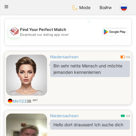
States
Dating
Toggle
Mode
Войти
navigation
💖
Find Your Perfect Match
Download our dating app now!
💖
💕
💕
Niedersachsen
0.6
Bin sehr nette Mensch und möchte
jemanden kennenlernen
лет
Miri123
38
Niedersachsen
0.9
Hello dort draussen! Ich suche dich