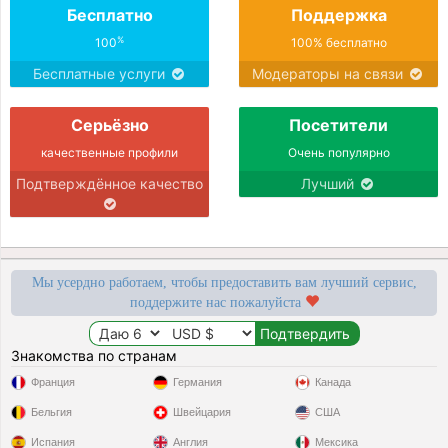
Бесплатно
Поддержка
%
100
100% бесплатно
Бесплатные услуги
Модераторы на связи
Серьёзно
Посетители
качественные профили
Очень популярно
Подтверждённое качество
Лучший
Мы усердно работаем, чтобы предоставить вам лучший сервис,
поддержите нас пожалуйста
Знакомства по странам
Франция
Германия
Канада
Бельгия
Швейцария
США
Испания
Англия
Мексика