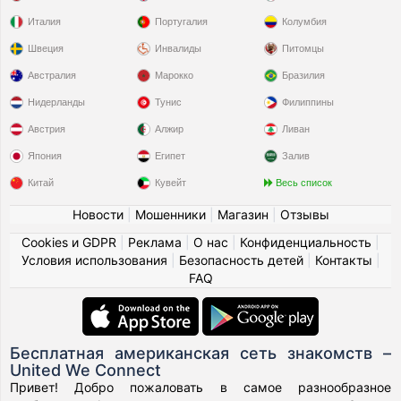
Италия
Португалия
Колумбия
Швеция
Инвалиды
Питомцы
Австралия
Марокко
Бразилия
Нидерланды
Тунис
Филиппины
Австрия
Алжир
Ливан
Япония
Египет
Залив
Китай
Кувейт
Весь список
Новости
|
Мошенники
|
Магазин
|
Отзывы
Cookies и GDPR
|
Реклама
|
О нас
|
Конфиденциальность
|
Условия использования
|
Безопасность детей
|
Контакты
|
FAQ
Бесплатная американская сеть знакомств –
United We Connect
Привет! Добро пожаловать в самое разнообразное