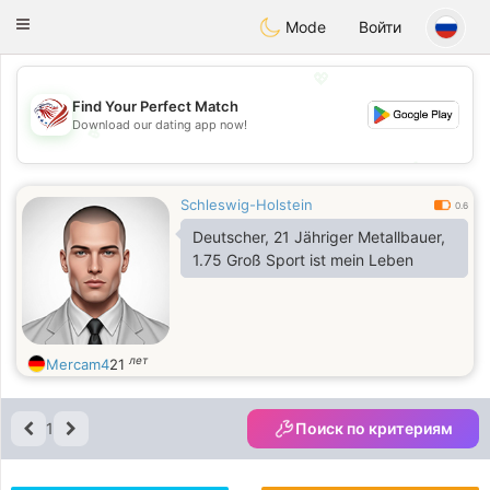
States
Dating
Toggle
Mode
Войти
navigation
💖
Find Your Perfect Match
Download our dating app now!
💖
💕
💕
Schleswig-Holstein
0.6
Deutscher, 21 Jähriger Metallbauer,
1.75 Groß Sport ist mein Leben
лет
Mercam4
21
1
Поиск по критериям